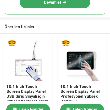
Devam et
Önerilen Ürünler
Ana sayfa
10.1 Inch Touch
10.1 Inch Touch
Screen Display Panel
Screen Display Panel
Ürünler
USB Giriş Sinyalı için
Profesyonel Yüksek
Yüksek Kontrast oranı
Parlaklık
VİDEOLAR
Talep Gönder
Talep Gönder