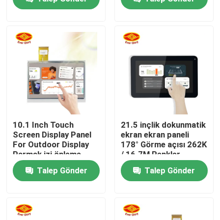
Hakkımızda
Fabrika turu
Kalite kontrol
Bize ulaşın
10.1 Inch Touch
21.5 inçlik dokunmatik
Screen Display Panel
ekran ekran paneli
For Outdoor Display
178° Görme açısı 262K
Haberler
Parmak izi önleme
/ 16.7M Renkler
kaplaması
Talep Gönder
Talep Gönder
Teklif isteği
Dokunmatik Ekran Paneli