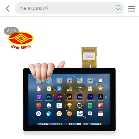
2
/
8