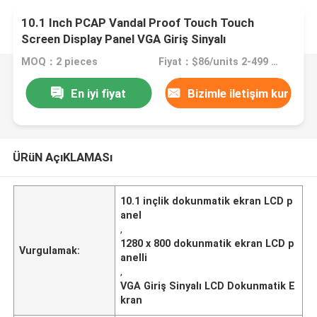
10.1 Inch PCAP Vandal Proof Touch Touch
Screen Display Panel VGA Giriş Sinyalı
MOQ：2 pieces
Fiyat：$86/units 2-499 units
En iyi fiyat
Bizimle iletişim kur
ÜRüN AçıKLAMASı
10.1 inçlik dokunmatik ekran LCD p
anel
,
1280 x 800 dokunmatik ekran LCD p
Vurgulamak:
anelli
,
VGA Giriş Sinyalı LCD Dokunmatik E
kran