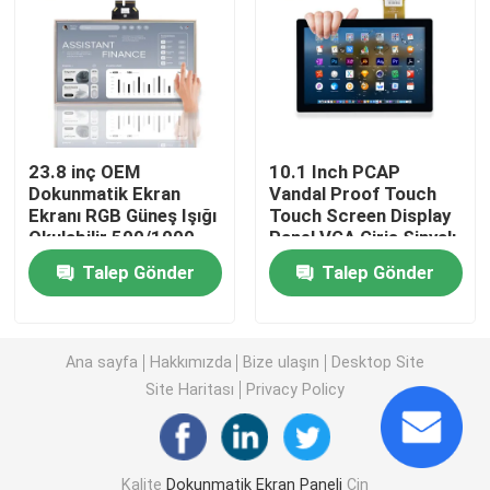
Dokunmatik Ekranlı LCD Panel
Endüstriyel Dokunmatik Panel
23.8 inç OEM
10.1 Inch PCAP
Dokunmatik Ekran
Vandal Proof Touch
kapasitif dokunmatik panel
Ekranı RGB Güneş Işığı
Touch Screen Display
Okulabilir 500/1000
Panel VGA Giriş Sinyalı
Nits Dışarı Dokunmatik
Suya Dayanıklı Dokunmatik Panel
Talep Gönder
Talep Gönder
Ekran
Optik Bağlama Ekranı
Ana sayfa
Hakkımızda
Bize ulaşın
Desktop Site
Site Haritası
Privacy Policy
Çoklu Dokunmatik Ekran
Dokunmatik Ekran Modülü
Kalite
Dokunmatik Ekran Paneli
Çin