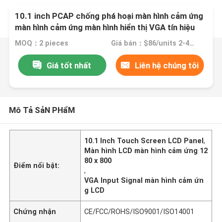
10.1 inch PCAP chống phá hoại màn hình cảm ứng
màn hình cảm ứng màn hình hiển thị VGA tín hiệu
đầu vào
MOQ：2 pieces
Giá bán：$86/units 2-499 units
Giá tốt nhất
Liên hệ chúng tôi
Mô Tả SảN PHẩM
10.1 Inch Touch Screen LCD Panel
,
Màn hình LCD màn hình cảm ứng 12
80 x 800
Điểm nổi bật:
,
VGA Input Signal màn hình cảm ứn
g LCD
Chứng nhận
CE/FCC/ROHS/ISO9001/ISO14001