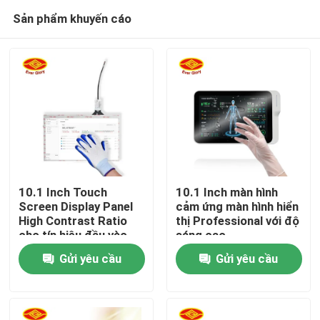
Sản phẩm khuyến cáo
10.1 Inch Touch
10.1 Inch màn hình
Screen Display Panel
cảm ứng màn hình hiển
High Contrast Ratio
thị Professional với độ
Nhà
cho tín hiệu đầu vào
sáng cao
USB
Gửi yêu cầu
Gửi yêu cầu
Sản phẩm
Video