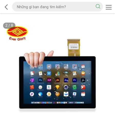
2
/
8