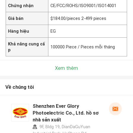
Chứng nhận
CE/FCC/ROHS/ISO9001/ISO14001
Giá bán
$184.00/pieces 2-499 pieces
Hàng hiệu
EG
Khả năng cung cấ
100000 Piece / Pieces mỗi tháng
p
Xem thêm
Về chúng tôi
Shenzhen Ever Glory
Photoelectric Co., Ltd. hồ sơ
nhà sản xuất
9F, Bldg 19, DianDaGuYuan