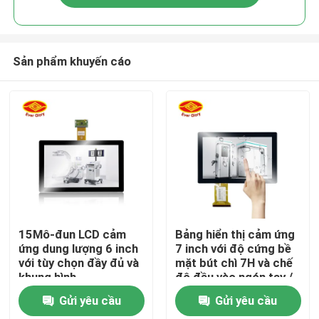
Sản phẩm khuyến cáo
Nhà
15Mô-đun LCD cảm
Bảng hiển thị cảm ứng
ứng dung lượng 6 inch
7 inch với độ cứng bề
với tùy chọn đầy đủ và
mặt bút chì 7H và chế
Sản phẩm
khung hình
độ đầu vào ngón tay /
bút chì hoạt động
Gửi yêu cầu
Gửi yêu cầu
Video