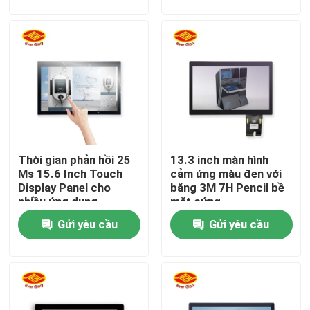
Về chúng tôi
Tham quan nhà máy
Kiểm soát chất lượng
Thời gian phản hồi 25
13.3 inch màn hình
Liên hệ chúng tôi
Ms 15.6 Inch Touch
cảm ứng màu đen với
Display Panel cho
băng 3M 7H Pencil bề
nhiều ứng dụng
mặt cứng
Tin tức
Gửi yêu cầu
Gửi yêu cầu
Yêu cầu báo giá
Bảng hiển thị cảm ứng