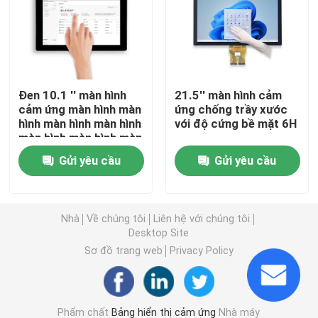
Màn hình cảm ứng LCD
Bảng điều khiển cảm ứng công nghiệp
Đen 10.1 '' màn hình
21.5'' màn hình cảm
cảm ứng màn hình màn
ứng chống trầy xước
hình màn hình màn hình
với độ cứng bề mặt 6H
Bảng điều khiển cảm ứng điện dung
màn hình màn hình màn
hình màn hình màn hình
Gửi yêu cầu
Gửi yêu cầu
màn hình màn hình màn
Bảng điều khiển cảm ứng chống nước
hình màn hình màn hình
màn hình màn hình màn
hình màn hình màn hình
Hiển thị liên kết quang
Nhà
Về chúng tôi
Liên hệ với chúng tôi
màn hình màn hình màn
Desktop Site
hình màn hình màn hình
màn hình màn hình màn
Sơ đồ trang web
Privacy Policy
Màn hình cảm ứng đa điểm
hình màn hình màn hình
màn hình màn hình màn
hình màn hình màn hình
Mô-đun hiển thị màn hình cảm ứng
màn hình màn hình màn
Phẩm chất
Bảng hiển thị cảm ứng
Nhà máy