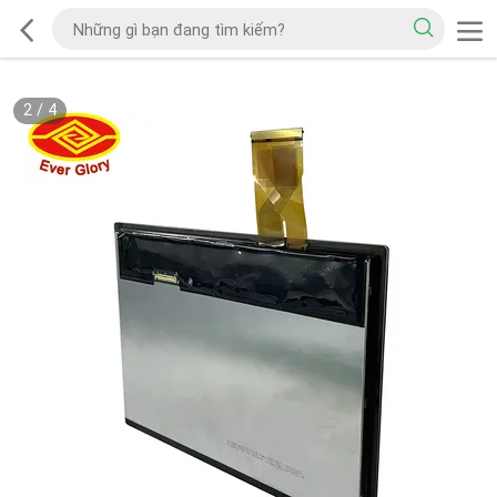
2
/
4