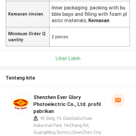
Inner packaging: packing with bu
bble bags and filling with foam pl
Kemasan rincian
astic materials;
Kemasan
Minimum Order Q
2 pieces
uantity
Lihat Lebih
Tentang kita
Shenzhen Ever Glory
Photoelectric Co., Ltd. profil
pabrikan
9F, Bldg 19, DianDaGuYuan
Industrial Park, HeChang Rd,
GuangMing District,ShenZhen City.