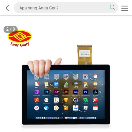
2
/
8