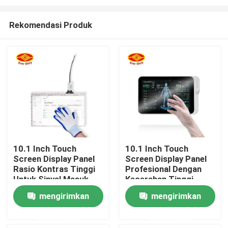
Rekomendasi Produk
10.1 Inch Touch
10.1 Inch Touch
Screen Display Panel
Screen Display Panel
Rumah
Rasio Kontras Tinggi
Profesional Dengan
Untuk Sinyal Masuk
Kecerahan Tinggi
USB
Produk
mengirimkan
mengirimkan
permintaan
permintaan
Video