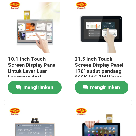
Tentang kita
Wisata pabrik
Kontrol kualitas
10.1 Inch Touch
21.5 Inch Touch
Screen Display Panel
Screen Display Panel
Untuk Layar Luar
178° sudut pandang
Hubungi kami
Lapangan Anti-
262K / 16.7M Warna
Fingerprint Coating
mengirimkan
mengirimkan
Berita
permintaan
permintaan
Quote request suatu
Sentuh Panel Layar