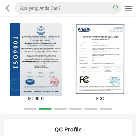
9001
FCC
RoHS
QC Profile