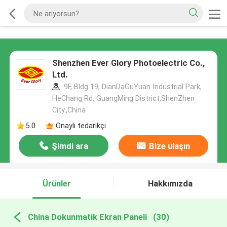
Shenzhen Ever Glory Photoelectric Co.,
Ltd.
9F, Bldg 19, DianDaGuYuan Industrial Park,
HeChang Rd, GuangMing District,ShenZhen
City.,China
5.0
Onaylı tedarikçi
Şimdi ara
Bize ulaşın
Ürünler
Hakkımızda
China Dokunmatik Ekran Paneli
(30)