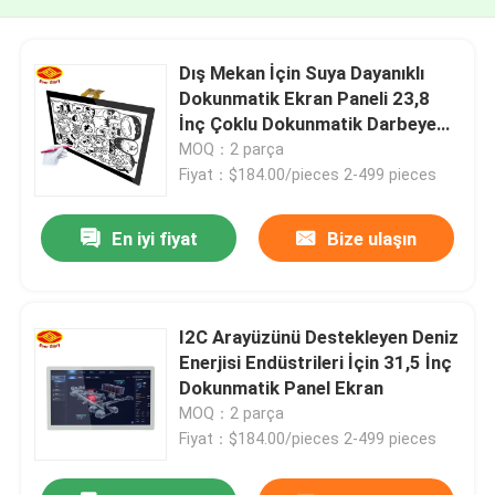
Dış Mekan İçin Suya Dayanıklı
Dokunmatik Ekran Paneli 23,8
İnç Çoklu Dokunmatik Darbeye
Dayanıklı
MOQ：2 parça
Fiyat：$184.00/pieces 2-499 pieces
En iyi fiyat
Bize ulaşın
I2C Arayüzünü Destekleyen Deniz
Enerjisi Endüstrileri İçin 31,5 İnç
Dokunmatik Panel Ekran
MOQ：2 parça
Fiyat：$184.00/pieces 2-499 pieces