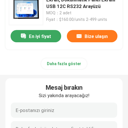
USB 12C RS232 Arayüzü
MOQ：2 adet
Dokunmatik Ekranlı LCD Panel
Fiyat：$160.00/units 2-499 units
Endüstriyel Dokunmatik Panel
En iyi fiyat
Bize ulaşın
kapasitif dokunmatik panel
Daha fazla göster
Suya Dayanıklı Dokunmatik Panel
Mesaj bırakın
Optik Bağlama Ekranı
Sizi yakında arayacağız!
Çoklu Dokunmatik Ekran
Dokunmatik Ekran Modülü