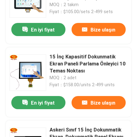
Ekran
MOQ：2 takım
Fiyat：$105.00/sets 2-499 sets
Hakkımızda
En iyi fiyat
Bize ulaşın
Fabrika turu
Kalite kontrol
15 İnç Kapasitif Dokunmatik
Ekran Paneli Parlama Önleyici 10
Temas Noktası
Bize ulaşın
MOQ：2 adet
Fiyat：$158.00/units 2-499 units
Haberler
En iyi fiyat
Bize ulaşın
Teklif isteği
Askeri Sınıf 15 İnç Dokunmatik
Dokunmatik Ekran Paneli
Ekran, Dokunmatik Panel Ekranı