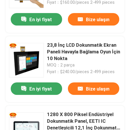
Fiyat：$160.00/pieces 2-499 pieces
En iyi fiyat
Bize ulaşın
23,8 İnç LCD Dokunmatik Ekran
Paneli Havayla Bağlama Oyun İçin
10 Nokta
MOQ：2 parça
Fiyat：$240.00/pieces 2-499 pieces
En iyi fiyat
Bize ulaşın
Ana sayfa
Ürünler
1280 X 800 Piksel Endüstriyel
Dokunmatik Panel, EETI IC
Denetleyicili 12,1 İnç Dokunmatik
VİDEOLAR