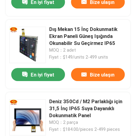
En iyi fiyat
Bize ulaşın
Dış Mekan 15 İnç Dokunmatik
Ekran Paneli Güneş Işığında
Okunabilir Su Geçirmez IP65
MOQ：2 adet
Fiyat：$149/units 2-499 units
En iyi fiyat
Bize ulaşın
Deniz 350Cd / M2 Parlaklığı için
31,5 İnç IP65 Suya Dayanıklı
Dokunmatik Panel
MOQ：2 parça
Fiyat：$184.00/pieces 2-499 pieces