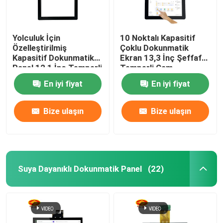
Yolculuk İçin
10 Noktalı Kapasitif
Özelleştirilmiş
Çoklu Dokunmatik
Kapasitif Dokunmatik
Ekran 13,3 İnç Şeffaf
Panel 12,1 İnç Temperli
Temperli Cam
Cam
Malzemesi
En iyi fiyat
En iyi fiyat
Bize ulaşın
Bize ulaşın
Suya Dayanıklı Dokunmatik Panel
(22)