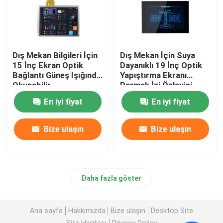
Dış Mekan Bilgileri İçin
Dış Mekan İçin Suya
15 İnç Ekran Optik
Dayanıklı 19 İnç Optik
Bağlantı Güneş Işığında
Yapıştırma Ekranı
Okunabilir
Parmak İzi Önleyici
En iyi fiyat
En iyi fiyat
Bize ulaşın
Bize ulaşın
Daha fazla göster
Ana sayfa
Hakkımızda
Bize ulaşın
Desktop Site
Site Haritası
Privacy Policy