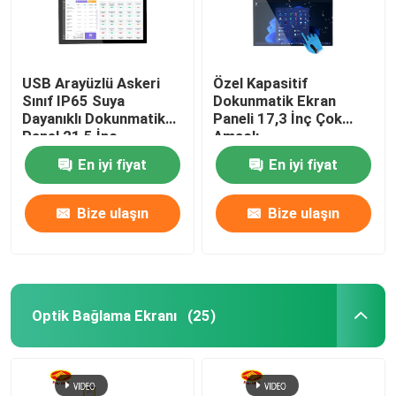
USB Arayüzlü Askeri
Özel Kapasitif
Sınıf IP65 Suya
Dokunmatik Ekran
Dayanıklı Dokunmatik
Paneli 17,3 İnç Çok
Panel 21,5 İnç
Amaçlı
En iyi fiyat
En iyi fiyat
Bize ulaşın
Bize ulaşın
Optik Bağlama Ekranı
(25)