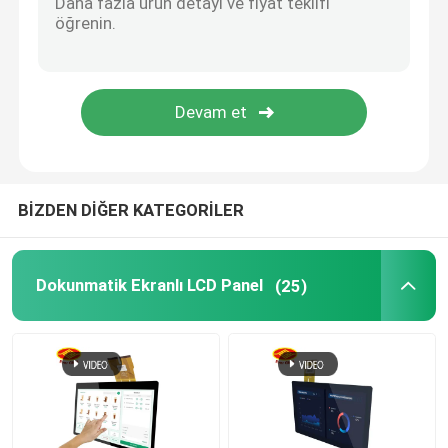
Dokunmatik ekran monitör
Çerçeve Monitörünü Aç
LCD Dokunmatik Monitör
BİZDEN DİĞER KATEGORİLER
endüstriyel panel pc
Dokunmatik Ekranlı LCD Panel
(25)