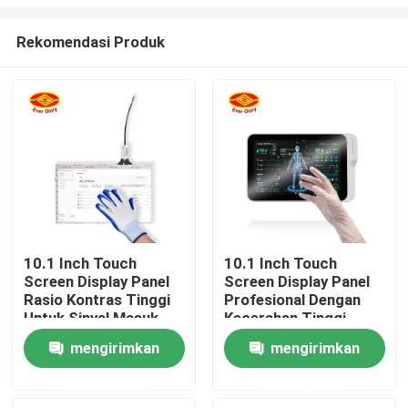
Rekomendasi Produk
10.1 Inch Touch
10.1 Inch Touch
Screen Display Panel
Screen Display Panel
Rumah
Rasio Kontras Tinggi
Profesional Dengan
Untuk Sinyal Masuk
Kecerahan Tinggi
USB
Produk
mengirimkan
mengirimkan
permintaan
permintaan
Video