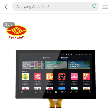
2
/
5