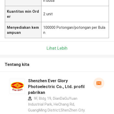
n busa
Kuantitas min Ord
2 unit
er
Menyediakan kem
100000 Potongan/potongan per Bula
ampuan
n
Lihat Lebih
Tentang kita
Shenzhen Ever Glory
Photoelectric Co., Ltd. profil
pabrikan
9F, Bldg 19, DianDaGuYuan
Industrial Park, HeChang Rd,
GuangMing District,ShenZhen City.