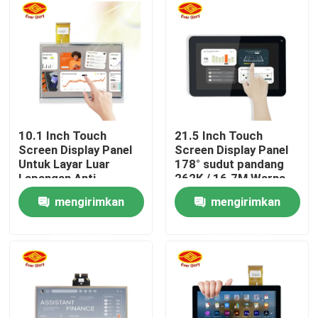
Tentang kita
Wisata pabrik
Kontrol kualitas
10.1 Inch Touch
21.5 Inch Touch
Screen Display Panel
Screen Display Panel
Untuk Layar Luar
178° sudut pandang
Hubungi kami
Lapangan Anti-
262K / 16.7M Warna
Fingerprint Coating
mengirimkan
mengirimkan
Berita
permintaan
permintaan
Quote request suatu
Sentuh Panel Layar