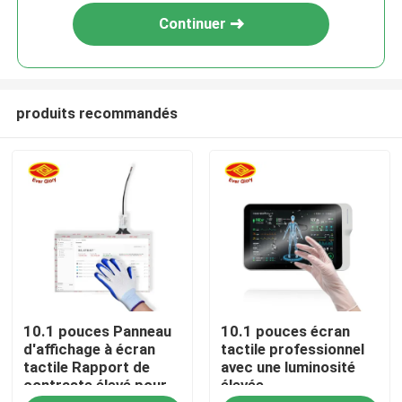
Continuer
produits recommandés
Aperçu
10.1 pouces Panneau
10.1 pouces écran
Produits
d'affichage à écran
tactile professionnel
tactile Rapport de
avec une luminosité
contraste élevé pour
élevée
Vidéos