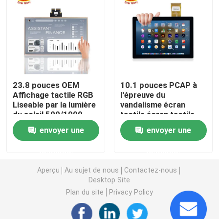
Panneau d'affichage à cristaux liquides d'écran tactile
Écran tactile industriel
23.8 pouces OEM
10.1 pouces PCAP à
Écran tactile capacitif
Affichage tactile RGB
l'épreuve du
Liseable par la lumière
vandalisme écran
du soleil 500/1000
tactile écran tactile
Écran tactile imperméable
Nits Affichage tactile
panneau d'affichage
envoyer une
envoyer une
extérieur
VGA signal d'entrée
affichage de collage optique
demande
demande
Aperçu
Au sujet de nous
Contactez-nous
Écran tactile multi
Desktop Site
Plan du site
Privacy Policy
Module d'affichage d'écran tactile