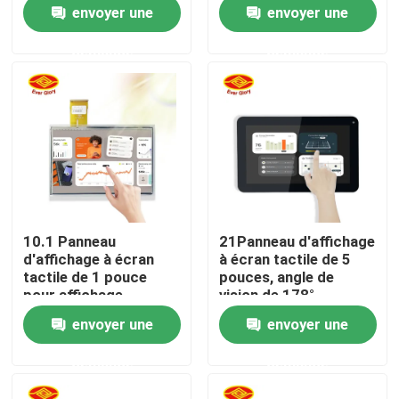
le signal d'entrée USB
envoyer une
envoyer une
demande
demande
A propos de nous
Visite d'usine
Contrôle de la qualité
Contact
10.1 Panneau
21Panneau d'affichage
d'affichage à écran
à écran tactile de 5
nouvelles
tactile de 1 pouce
pouces, angle de
pour affichage
vision de 178°
extérieur revêtu d'un
envoyer une
envoyer une
revêtement
Demande de soumission
antiempreintes
demande
demande
digitales
Panneau d'affichage de contact