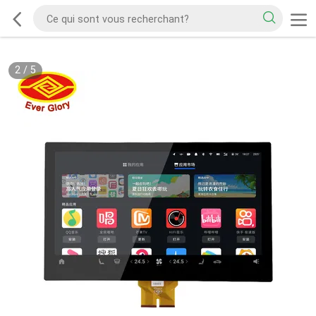
2
/
5