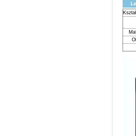
Kszta
Mat
O