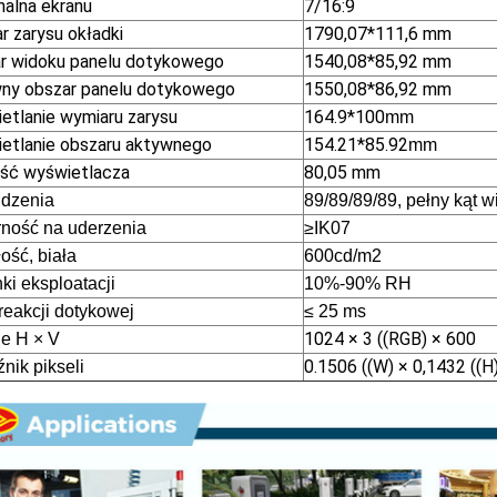
nalna ekranu
7/16:9
r zarysu okładki
1790,07*111,6 mm
r widoku panelu dotykowego
1540,08*85,92 mm
ny obszar panelu dotykowego
1550,08*86,92 mm
etlanie wymiaru zarysu
164.9*100
mm
etlanie obszaru aktywnego
154.21*85.92
mm
ść wyświetlacza
80,05 mm
idzenia
89/89/89/89, pełny kąt w
ność na uderzenia
≥IK07
ość, biała
600cd/m2
ki eksploatacji
10%-90% RH
reakcji dotykowej
≤ 25 ms
1024 × 3 ((RGB) × 600
le H × V
0.1506 ((W) × 0,1432 ((
nik pikseli