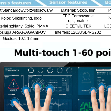
łt:Standardowy/przystosowany
Materiał: Szkło, film
P
FPC:Formowanie
Kolor: Silkprinting, logo
P
opcjonalne
eriał szklany: Szkło, PMMA
IC:EETI/ILITEK
LCD
bsługa:AR/AF/AG/Anti-UV
Interfejs: 12C/USB/RS232
Gęstość:10,1-12 mm