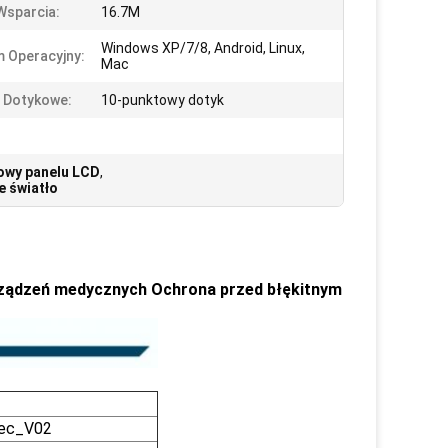
Wsparcia:
16.7M
Windows XP/7/8, Android, Linux,
 Operacyjny:
Mac
 Dotykowe:
10-punktowy dotyk
owy panelu LCD
,
e światło
urządzeń medycznych Ochrona przed błękitnym
ec_V02