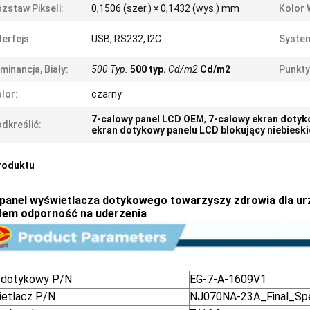
zstaw Pikseli:
0,1506 (szer.) × 0,1432 (wys.) mm
Kolor 
terfejs:
USB, RS232, I2C
System
minancja, Biały:
500 Typ.
500 typ.
Cd/m2
Cd/m2
Punkty
lor:
czarny
7-calowy panel LCD OEM
,
7-calowy ekran dotyk
dkreślić:
ekran dotykowy panelu LCD blokujący niebieski
roduktu
i panel wyświetlacza dotykowego towarzyszy zdrowia dla 
łem odporność na uderzenia
 dotykowy P/N
EG-7-A-1609V1
etlacz P/N
NJ070NA-23A_Final_Sp