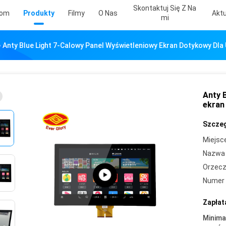
Skontaktuj Się Z Na
om
Produkty
Filmy
O Nas
Aktu
Mi
Anty Blue Light 7-Calowy Panel Wyświetleniowy Ekran Dotykowy D
Anty 
ekran
Szczeg
Miejsc
Nazwa 
Orzecz
Numer 
Zapłat
Minima