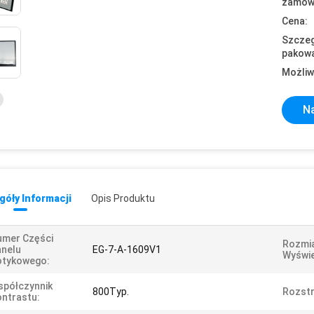
zamówi
Cena:
Szczeg
pakowa
Możliw
Na
óły Informacji
Opis Produktu
umer Części
Rozmi
nelu
EG-7-A-1609V1
Wyświe
otykowego:
półczynnik
800Typ.
Rozstr
ntrastu: