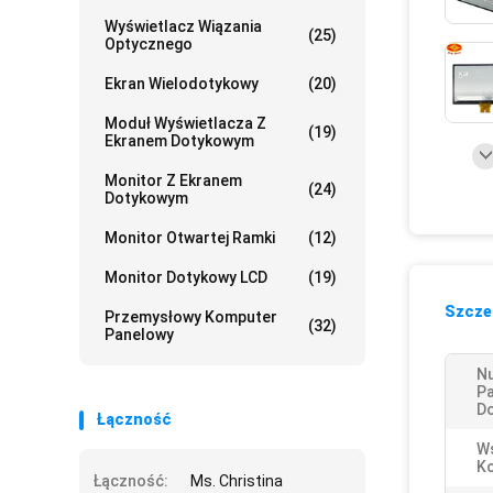
Wyświetlacz Wiązania
(25)
Optycznego
Ekran Wielodotykowy
(20)
Moduł Wyświetlacza Z
(19)
Ekranem Dotykowym
Monitor Z Ekranem
(24)
Dotykowym
Monitor Otwartej Ramki
(12)
Monitor Dotykowy LCD
(19)
Szczeg
Przemysłowy Komputer
(32)
Panelowy
N
Pa
D
Łączność
Ws
Ko
Łączność:
Ms. Christina