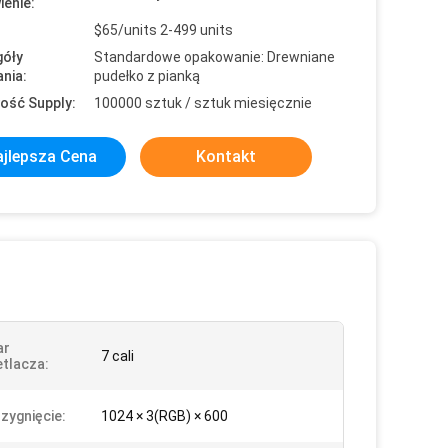
enie:
$65/units 2-499 units
óły
Standardowe opakowanie: Drewniane
nia:
pudełko z pianką
ość Supply:
100000 sztuk / sztuk miesięcznie
jlepsza Cena
Kontakt
ar
7 cali
tlacza:
zygnięcie:
1024 × 3(RGB) × 600