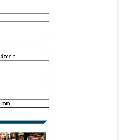
idzenia
H) mm