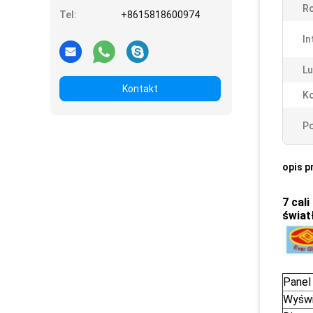
Ro
Tel:
+8615818600974
In
Lu
Kontakt
Ko
Po
opis p
7 cal
świat
Panel
Wyświ