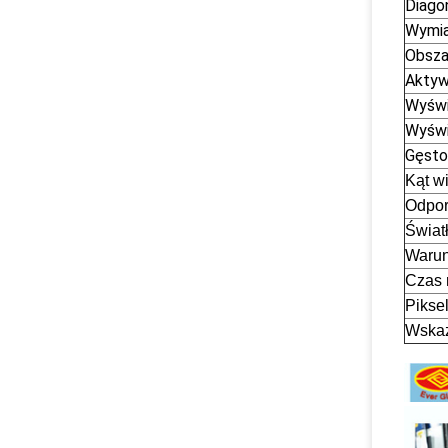
Diago
Wymia
Obsza
Aktyw
Wyświ
Wyświ
Gęsto
Kąt w
Odpor
Światł
Warun
Czas 
Pikse
Wskaź