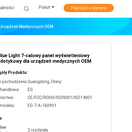
Polish
alności
Poprosić o wycenę
la Urządzeń Medycznych OEM
Blue Light 7-calowy panel wyświetleniowy
 dotykowy dla urządzeń medycznych OEM
óły Produktu:
e pochodzenia:
Guangdong, Chiny
handlowa:
EG
nictwo:
CE/FCC/ROHS/ISO9001/ISO14001
modelu:
EG-7-A-1609V1
a:
lne
2 rozdziały