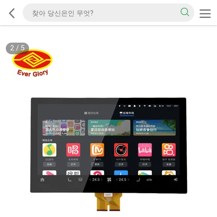
2
/
5