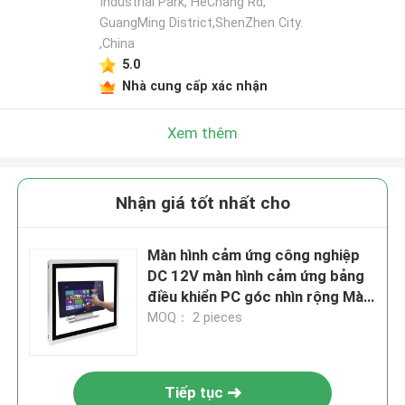
Industrial Park, HeChang Rd,
GuangMing District,ShenZhen City.
,China
5.0
Nhà cung cấp xác nhận
Xem thêm
Nhận giá tốt nhất cho
Màn hình cảm ứng công nghiệp
DC 12V màn hình cảm ứng bảng
điều khiển PC góc nhìn rộng Màn
hình HDMI VGA
MOQ： 2 pieces
Tiếp tục