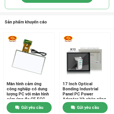
Sản phẩm khuyến cáo
Nhà
Màn hình cảm ứng
17 Inch Optical
công nghiệp có dung
Bonding Industrial
lượng PC với màn hình
Panel PC Power
Sản phẩm
cảm ứng đa CE FCC
Adapter Và chức năng
RoHS chứng nhận
điều khiển từ xa
Gửi yêu cầu
Gửi yêu cầu
Video