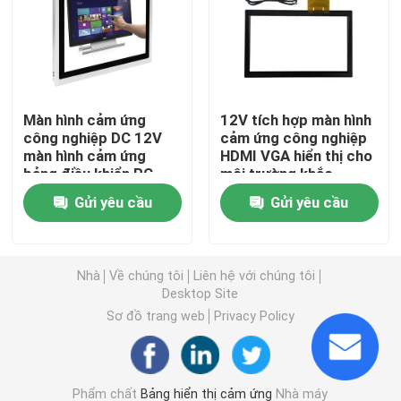
Màn hình cảm ứng LCD
Bảng điều khiển cảm ứng công nghiệp
Màn hình cảm ứng
12V tích hợp màn hình
công nghiệp DC 12V
cảm ứng công nghiệp
màn hình cảm ứng
HDMI VGA hiển thị cho
Bảng điều khiển cảm ứng điện dung
bảng điều khiển PC
môi trường khắc
góc nhìn rộng Màn
nghiệt chứng nhận CE
Gửi yêu cầu
Gửi yêu cầu
hình HDMI VGA
Bảng điều khiển cảm ứng chống nước
Hiển thị liên kết quang
Nhà
Về chúng tôi
Liên hệ với chúng tôi
Desktop Site
Sơ đồ trang web
Privacy Policy
Màn hình cảm ứng đa điểm
Mô-đun hiển thị màn hình cảm ứng
Phẩm chất
Bảng hiển thị cảm ứng
Nhà máy