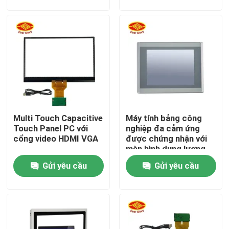
Về chúng tôi
Tham quan nhà máy
Kiểm soát chất lượng
Multi Touch Capacitive
Máy tính bảng công
Liên hệ chúng tôi
Touch Panel PC với
nghiệp đa cảm ứng
cổng video HDMI VGA
được chứng nhận với
màn hình dung lượng
Tin tức
Gửi yêu cầu
Gửi yêu cầu
Yêu cầu báo giá
Bảng hiển thị cảm ứng