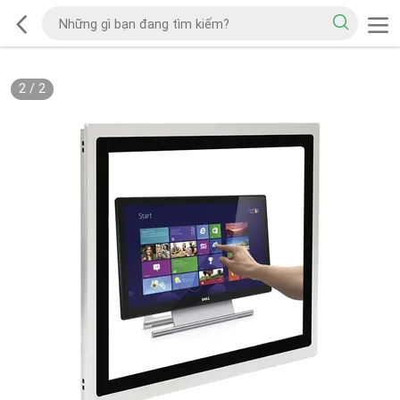
2
/
2