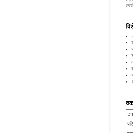
चाहे
उपयो
विश
औ
अ
तक
टच
परि