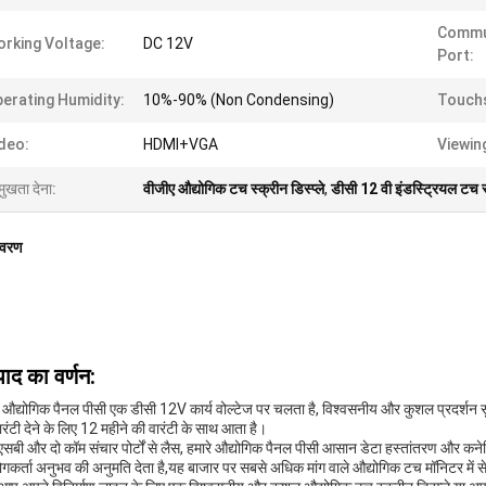
Commu
rking Voltage:
DC 12V
Port:
erating Humidity:
10%-90% (Non Condensing)
Touch
deo:
HDMI+VGA
Viewin
मुखता देना:
वीजीए औद्योगिक टच स्क्रीन डिस्प्ले
,
डीसी 12 वी इंडस्ट्रियल टच स्क
िवरण
पाद का वर्णन:
े औद्योगिक पैनल पीसी एक डीसी 12V कार्य वोल्टेज पर चलता है, विश्वसनीय और कुशल प्रदर्शन स
ारंटी देने के लिए 12 महीने की वारंटी के साथ आता है।
ूएसबी और दो कॉम संचार पोर्टों से लैस, हमारे औद्योगिक पैनल पीसी आसान डेटा हस्तांतरण और कनेक
गकर्ता अनुभव की अनुमति देता है,यह बाजार पर सबसे अधिक मांग वाले औद्योगिक टच मॉनिटर में से