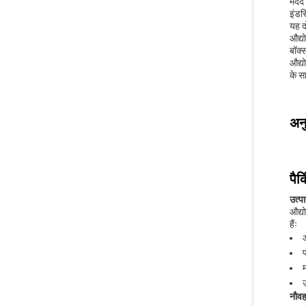
मदद 
इंडस
यह द
औद्य
बॉक्
औद्य
के स
अन
पैक
उत्पा
औद्य
हैंः
म
उ
नौव