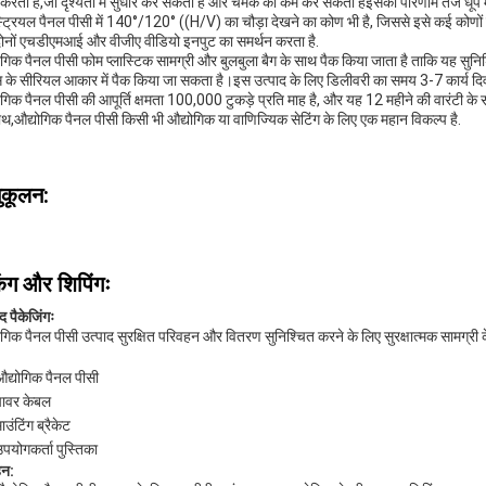
करती है,जो दृश्यता में सुधार कर सकता है और चमक को कम कर सकता हैइसका परिणाम तेज धूप में
्ट्रियल पैनल पीसी में 140°/120° ((H/V) का चौड़ा देखने का कोण भी है, जिससे इसे कई कोणों
ोनों एचडीएमआई और वीजीए वीडियो इनपुट का समर्थन करता है.
ोगिक पैनल पीसी फोम प्लास्टिक सामग्री और बुलबुला बैग के साथ पैक किया जाता है ताकि यह सुनिश्च
स के सीरियल आकार में पैक किया जा सकता है।इस उत्पाद के लिए डिलीवरी का समय 3-7 कार्य दि
ोगिक पैनल पीसी की आपूर्ति क्षमता 100,000 टुकड़े प्रति माह है, और यह 12 महीने की वारंटी के
ाथ,औद्योगिक पैनल पीसी किसी भी औद्योगिक या वाणिज्यिक सेटिंग के लिए एक महान विकल्प है.
ुकूलन:
िंग और शिपिंगः
द पैकेजिंगः
ोगिक पैनल पीसी उत्पाद सुरक्षित परिवहन और वितरण सुनिश्चित करने के लिए सुरक्षात्मक सामग्री क
औद्योगिक पैनल पीसी
पावर केबल
ाउंटिंग ब्रैकेट
पयोगकर्ता पुस्तिका
हन: