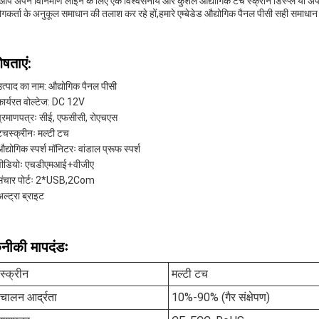
 आप अपने विनिर्माण लाइन के लिए एक विश्वसनीय और कुशल औद्योगिक टच स्क्रीन डिस्प्ले या 
गकर्ता के अनुकूल समाधान की तलाश कर रहे हों,हमारे एम्बेडेड औद्योगिक पैनल पीसी सही समाधान 
ेषताएं:
उत्पाद का नाम: औद्योगिक पैनल पीसी
कार्यरत वोल्टेज: DC 12V
प्रमाणपत्रः सीई, एफसीसी, रोएचएस
टचस्क्रीनः मल्टी टच
द्योगिक स्पर्श मॉनिटरः वांडाल प्रूफ स्पर्श
वीडियोः एचडीएमआई+वीजीए
संचार पोर्टः 2*USB,2Com
ल्ट्रा ब्राइट
नीकी मापदंडः
स्क्रीन
मल्टी टच
चालन आर्द्रता
10%-90% (गैर संक्षेपण)