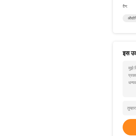
टैग:
औद्यो
इस उत्
मुझे
प्रक
धन्यव