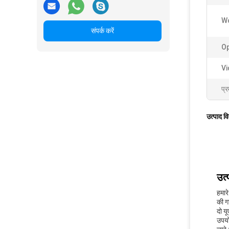
Wo
संपर्क करें
Op
Vi
प्र
उत्पाद व
उत्
हमार
की ग
दो य
उपयो