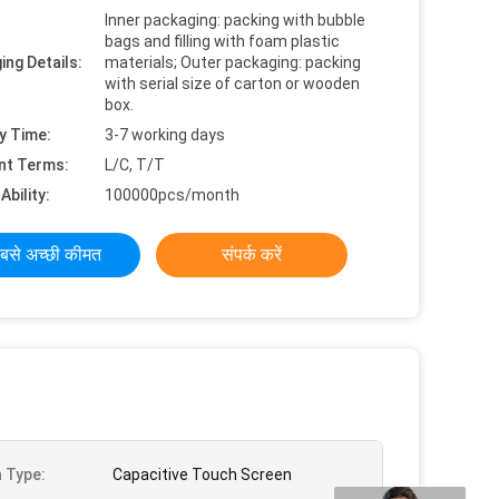
Inner packaging: packing with bubble
bags and filling with foam plastic
ing Details:
materials; Outer packaging: packing
with serial size of carton or wooden
box.
y Time:
3-7 working days
nt Terms:
L/C, T/T
Ability:
100000pcs/month
बसे अच्छी कीमत
संपर्क करें
 Type:
Capacitive Touch Screen