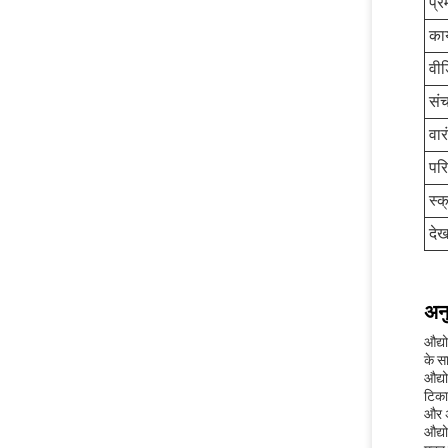
प्र
कार
वी
संच
वार
पर
स्क
दे
अनु
औद्य
के स
औद्य
टिका
और अ
औद्य