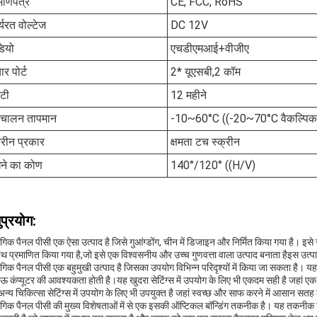
माणपत्र
CE, FCC, RoHS
्यरत वोल्टेज
DC 12V
डियो
एचडीएमआई+वीजीए
ार पोर्ट
2* यूएसबी,2 कॉम
ंटी
12 महीने
िचालन तापमान
-10~60°C ((-20~70°C वैकल्पिक
्रीन प्रकार
क्षमता टच स्क्रीन
खने का कोण
140°/120° ((H/V)
प्रयोग:
ोगिक पैनल पीसी एक ऐसा उत्पाद है जिसे गुआंग्डोंग, चीन में डिजाइन और निर्मित किया
ाथ प्रमाणित किया गया है,जो इसे एक विश्वसनीय और उच्च गुणवत्ता वाला उत्पाद बनाता हैइस उत्पा
ोगिक पैनल पीसी एक बहुमुखी उत्पाद है जिसका उपयोग विभिन्न परिदृश्यों में किया जा सकता है। 
ऊ कंप्यूटर की आवश्यकता होती है।यह खुदरा सेटिंग्स में उपयोग के लिए भी एकदम सही है जहां 
न्य चिकित्सा सेटिंग्स में उपयोग के लिए भी उपयुक्त है जहां स्वच्छ और साफ करने में आसान सत
ोगिक पैनल पीसी की मुख्य विशेषताओं में से एक इसकी ऑप्टिकल बॉन्डिंग तकनीक है। यह तकनीक ट