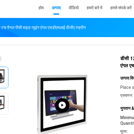
होम
उत्पाद
वीडियो
हमारे बारे में
हमसे संपर्क करें
ले टच पैनल पीसी वाइड व्यूइंग एंगल एचडीएमआई वीजीए स्क्रीन
डीसी 12
एंगल ए
उत्पाद व
Place o
प्रमाणन:
भुगतान &
Minim
Quanti
मूल्य: