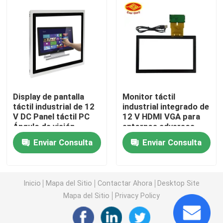
Panel LCD de la pantalla táctil
Panel táctil industrial
Panel táctil capacitivo
Display de pantalla
Monitor táctil
táctil industrial de 12
industrial integrado de
V DC Panel táctil PC
12 V HDMI VGA para
Panel táctil impermeable
Ángulo de visión
entornos adversos
amplio Pantalla HDMI
Certificado CE
Enviar Consulta
Enviar Consulta
VGA
exhibición de enlace óptica
Pantalla táctil multi
Inicio
Mapa del Sitio
Contactar Ahora
Desktop Site
Mapa del Sitio
Privacy Policy
Módulo de la pantalla táctil