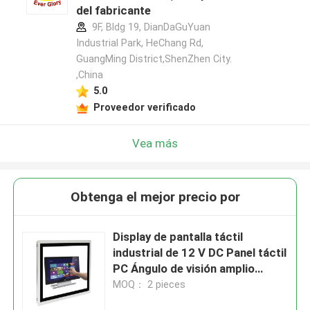
del fabricante
9F, Bldg 19, DianDaGuYuan
Industrial Park, HeChang Rd,
GuangMing District,ShenZhen City.
,China
5.0
Proveedor verificado
Vea más
Obtenga el mejor precio por
Display de pantalla táctil
industrial de 12 V DC Panel táctil
PC Ángulo de visión amplio
Pantalla HDMI VGA
MOQ： 2 pieces