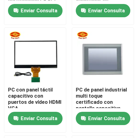
certificación CE FCC
Adaptador de
RoHS
alimentación y función
Enviar Consulta
Enviar Consulta
de control remoto
Sobre nosotros
Visita a la fábrica
Control de Calidad
Contacto
PC con panel táctil
PC de panel industrial
noticias
capacitivo con
multi toque
puertos de vídeo HDMI
certificado con
VGA
pantalla capacitiva
Solicitar una cotización
Enviar Consulta
Enviar Consulta
El panel de exhibición del tacto