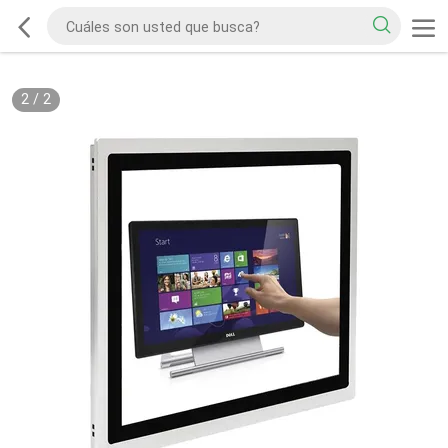
2
/
2