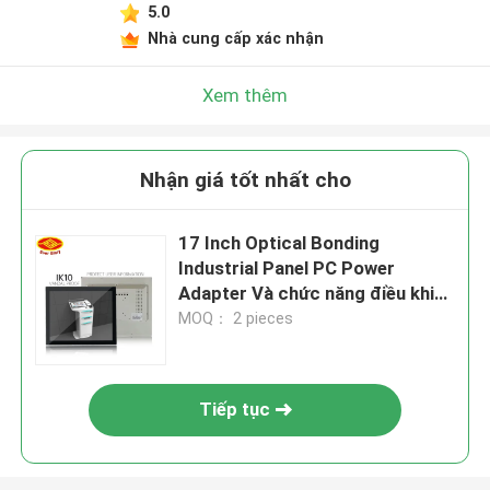
5.0
Nhà cung cấp xác nhận
Xem thêm
Nhận giá tốt nhất cho
17 Inch Optical Bonding
Industrial Panel PC Power
Adapter Và chức năng điều khiển
từ xa
MOQ： 2 pieces
Tiếp tục