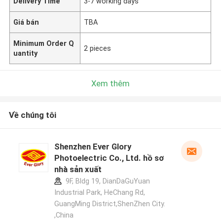
Delivery Time
3-7 working days
Giá bán
TBA
Minimum Order Q
2 pieces
uantity
Xem thêm
Về chúng tôi
Shenzhen Ever Glory
Photoelectric Co., Ltd. hồ sơ
nhà sản xuất
9F, Bldg 19, DianDaGuYuan
Industrial Park, HeChang Rd,
GuangMing District,ShenZhen City.
,China