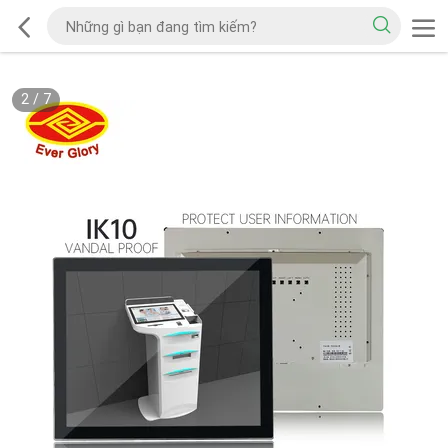
2
/
7