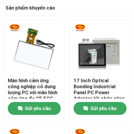
Sản phẩm khuyến cáo
Màn hình cảm ứng
17 Inch Optical
công nghiệp có dung
Bonding Industrial
lượng PC với màn hình
Panel PC Power
Nhà
cảm ứng đa CE FCC
Adapter Và chức năng
RoHS chứng nhận
điều khiển từ xa
Gửi yêu cầu
Gửi yêu cầu
Sản phẩm
Video