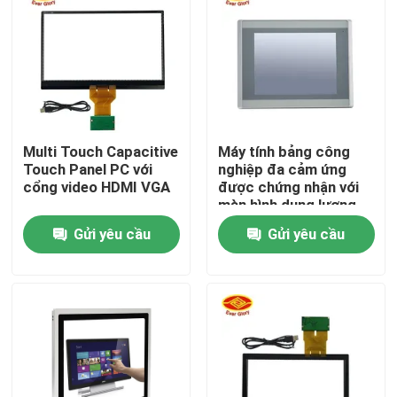
Về chúng tôi
Tham quan nhà máy
Multi Touch Capacitive
Máy tính bảng công
Kiểm soát chất lượng
Touch Panel PC với
nghiệp đa cảm ứng
cổng video HDMI VGA
được chứng nhận với
màn hình dung lượng
Liên hệ chúng tôi
Gửi yêu cầu
Gửi yêu cầu
Tin tức
Yêu cầu báo giá
Bảng hiển thị cảm ứng