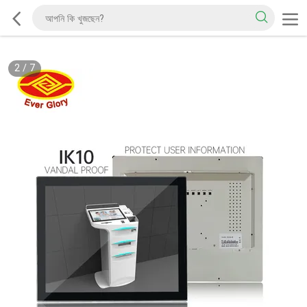
2
/
7