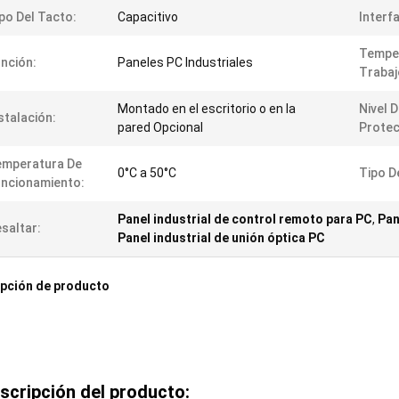
po Del Tacto:
Capacitivo
Interf
Tempe
nción:
Paneles PC Industriales
Trabaj
Montado en el escritorio o en la
Nivel 
stalación:
pared Opcional
Protec
emperatura De
0°C a 50°C
Tipo D
ncionamiento:
Panel industrial de control remoto para PC
,
Pan
saltar:
Panel industrial de unión óptica PC
pción de producto
scripción del producto: