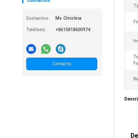
Contactos
Ti
Contactos:
Ms. Christina
Fu
Teléfono:
+8615818600974
In
T
Fu
Contacto
Re
Descri
De