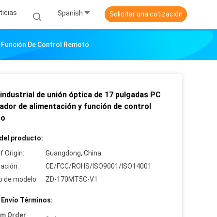
ticias
Spanish
Solicitar una cotización
Y Función De Control Remoto
industrial de unión óptica de 17 pulgadas PC
ador de alimentación y función de control
to
del producto:
f Origin:
Guangdong, China
cación:
CE/FCC/ROHS/ISO9001/ISO14001
 de modelo:
ZD-170MT5C-V1
 Envío Términos:
um Order