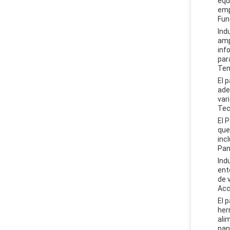
equ
emp
Fun
Ind
amp
inf
par
Tem
El 
ade
var
Tec
El 
que
inc
Pan
Ind
ent
de 
Acc
El 
her
ali
pan