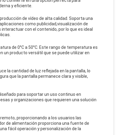
ue lo convierte en una opción perfecta para
erna y eficiente.
producción de vídeo de alta calidad. Soporta una
aplicaciones como publicidad,visualización de
 interactuar con el contenido, por lo que es ideal
licas.
ratura de 0°C a 50°C. Este rango de temperatura es
n un producto versátil que se puede utilizar en
e la cantidad de luz reflejada en la pantalla, lo
egura que la pantalla permanece clara y visible,
 diseñado para soportar un uso continuo en
resas y organizaciones que requieren una solución
l remoto, proporcionando a los usuarios las
ador de alimentación proporciona una fuente de
una fácil operación y personalización de la