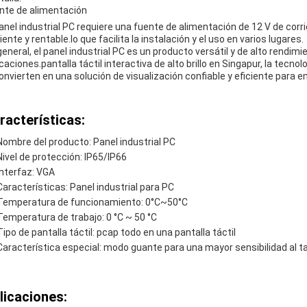
nte de alimentación
panel industrial PC requiere una fuente de alimentación de 12 V de cor
iente y rentable.lo que facilita la instalación y el uso en varios lugares.
general, el panel industrial PC es un producto versátil y de alto rend
caciones.pantalla táctil interactiva de alto brillo en Singapur, la tecnol
convierten en una solución de visualización confiable y eficiente para
racterísticas:
Nombre del producto: Panel industrial PC
Nivel de protección: IP65/IP66
Interfaz: VGA
Características: Panel industrial para PC
Temperatura de funcionamiento: 0°C~50°C
Temperatura de trabajo: 0 °C ~ 50 °C
Tipo de pantalla táctil: pcap todo en una pantalla táctil
Característica especial: modo guante para una mayor sensibilidad al t
licaciones: