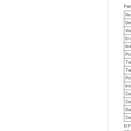
Pan
Re
Di
Vi
El 
Bri
Pr
Ti
Ta
Pit
In
Co
Co
Du
Co
El 