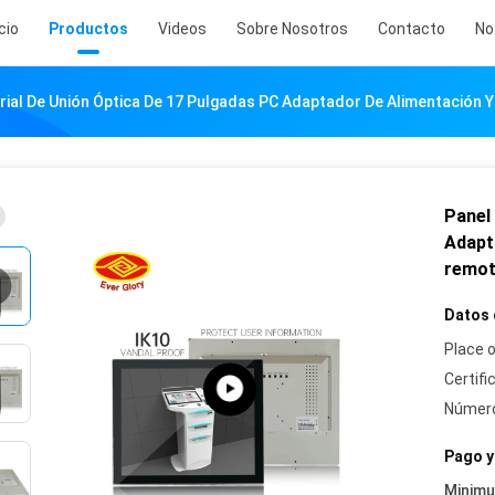
icio
Productos
Videos
Sobre Nosotros
Contacto
No
rial De Unión Óptica De 17 Pulgadas PC Adaptador De Alimentación 
Panel 
Adapt
remo
Datos 
Place o
Certifi
Número
Pago y
Minim