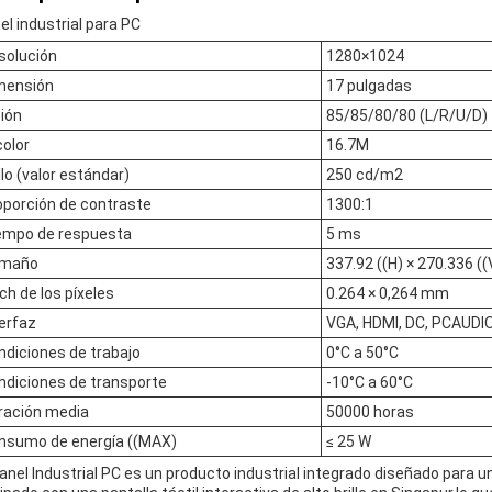
el industrial para PC
solución
1280×1024
mensión
17 pulgadas
sión
85/85/80/80 (L/R/U/D)
color
16.7M
llo (valor estándar)
250 cd/m2
oporción de contraste
1300:1
empo de respuesta
5 ms
maño
337.92 ((H) × 270.336 (
ch de los píxeles
0.264 × 0,264 mm
terfaz
VGA, HDMI, DC, PCAUDI
ndiciones de trabajo
0°C a 50°C
ndiciones de transporte
-10°C a 60°C
ración media
50000 horas
nsumo de energía ((MAX)
≤ 25 W
Panel Industrial PC es un producto industrial integrado diseñado para u