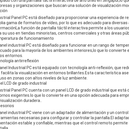
ipado con una pantalla táctil interactiva de alto brillo en Singapur,lo q
resas y organizaciones que buscan una solución de visualización mod
ción
ustrial Panel PC está diseñado para proporcionar una experiencia de re
lia gama de formatos de vídeo, por lo que es adecuado para diversas 
ormaciónLa función de pantalla táctil interactiva permite a los usuarios
a su uso en tiendas minoristas, centros comerciales y otras áreas púb
peratura de funcionamiento
panel industrial PC está diseñado para funcionar en un rango de tempe
cuado para la mayoría de los ambientes interiores,lo que lo convierte e
ios entornos.
nología antirreflexión
Panel Industrial PC está equipado con tecnología anti-reflexión, que reduc
 facilita la visualización en entornos brillantes.Esta característica as
luso en zonas con altos niveles de luz ambiente.
el LCD de grado industrial
ustrial Panel PC cuenta con un panel LCD de grado industrial que está
ornos exigentes.lo que lo convierte en una opción adecuada para emp
visualización duradera..
esorios
panel industrial PC viene con un adaptador de alimentación y un contro
ramientas necesarias para configurar y controlar la pantalla.El adapt
mentación estable y confiable, mientras que el control remoto permite 
talla.