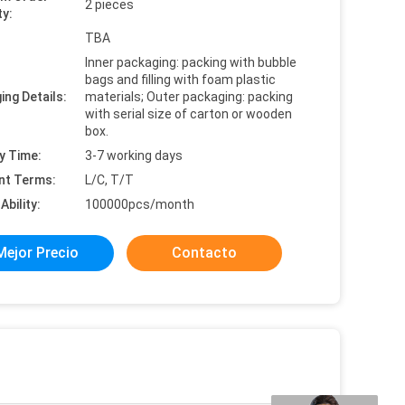
2 pieces
ty:
:
TBA
Inner packaging: packing with bubble
bags and filling with foam plastic
ing Details:
materials; Outer packaging: packing
with serial size of carton or wooden
box.
y Time:
3-7 working days
nt Terms:
L/C, T/T
Ability:
100000pcs/month
Mejor Precio
Contacto