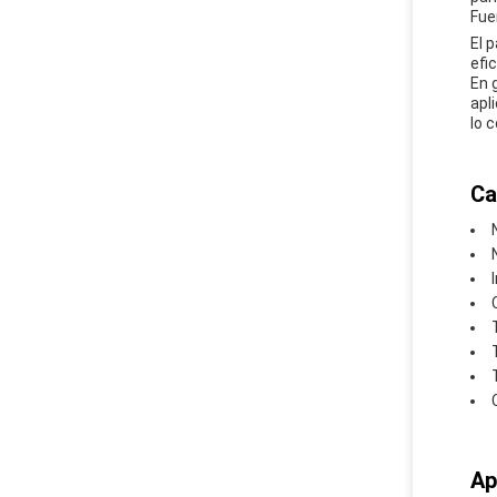
Fue
El 
efic
En 
apli
lo 
Ca
Ap