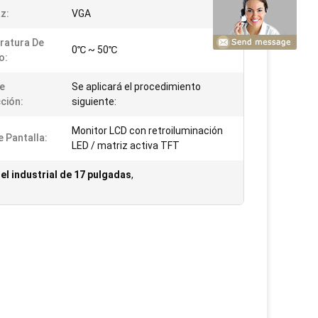
az:
VGA
ratura De
0℃ ~ 50℃
o:
De
Se aplicará el procedimiento
ción:
siguiente:
Monitor LCD con retroiluminación
e Pantalla:
LED / matriz activa TFT
el industrial de 17 pulgadas
,