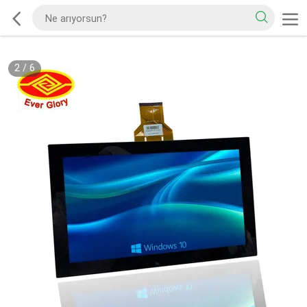
2
/
6