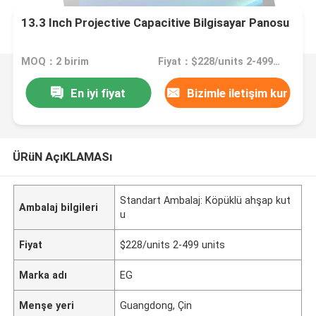
13.3 Inch Projective Capacitive Bilgisayar Panosu
MOQ：2 birim
Fiyat：$228/units 2-499 units
En iyi fiyat
Bizimle iletişim kur
ÜRüN AçıKLAMASı
Standart Ambalaj: Köpüklü ahşap kut
Ambalaj bilgileri
u
Fiyat
$228/units 2-499 units
Marka adı
EG
Menşe yeri
Guangdong, Çin