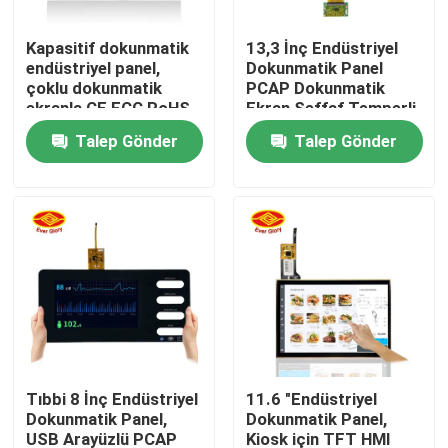
Kapasitif dokunmatik
13,3 İnç Endüstriyel
Hakkımızda
endüstriyel panel,
Dokunmatik Panel
çoklu dokunmatik
PCAP Dokunmatik
ekranla CE FCC RoHS
Ekran Şeffaf Temperli
Fabrika turu
sertifikalı
Cam Malzemesi
Talep Gönder
Talep Gönder
Kalite kontrol
Bize ulaşın
Haberler
Teklif isteği
Tıbbi 8 İnç Endüstriyel
11.6 "Endüstriyel
Dokunmatik Panel,
Dokunmatik Panel,
Dokunmatik Ekran Paneli
USB Arayüzlü PCAP
Kiosk için TFT HMI