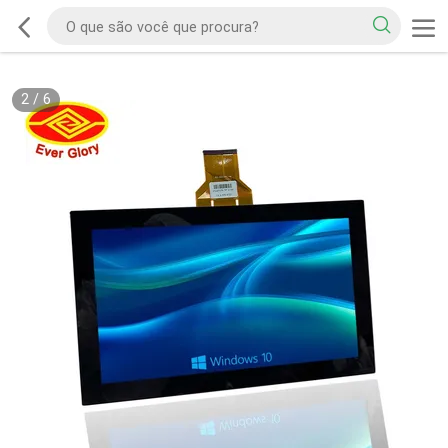
2
/
6