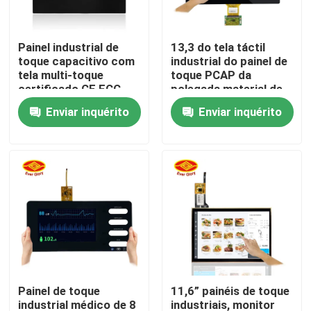
Quem Somos
Painel industrial de
13,3 do tela táctil
toque capacitivo com
industrial do painel de
tela multi-toque
toque PCAP da
Fábrica
certificado CE FCC
polegada material de
RoHS
vidro moderado
Enviar inquérito
Enviar inquérito
transparente
Controle de Qualidade
Fale Conosco
notícias
Pedir um orçamento
Painel de toque
11,6” painéis de toque
Painel de exposição do toque
industrial médico de 8
industriais, monitor