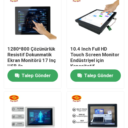
Hakkımızda
Fabrika turu
1280*800 Çözünürlük
10.4 Inch Full HD
Kalite kontrol
Resistif Dokunmatik
Touch Screen Monitor
Ekran Monitörü 17 Inç
Endüstriyel için
USB ile
Kapasitatif
Bize ulaşın
Dokunmatik Ekran Hmi
Talep Gönder
Talep Gönder
Haberler
Teklif isteği
Dokunmatik Ekran Paneli