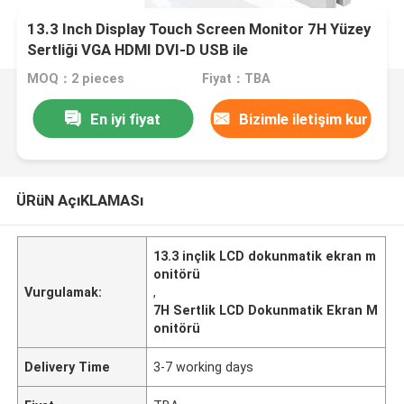
13.3 Inch Display Touch Screen Monitor 7H Yüzey
Sertliği VGA HDMI DVI-D USB ile
MOQ：2 pieces
Fiyat：TBA
En iyi fiyat
Bizimle iletişim kur
ÜRüN AçıKLAMASı
13.3 inçlik LCD dokunmatik ekran m
onitörü
Vurgulamak:
,
7H Sertlik LCD Dokunmatik Ekran M
onitörü
Delivery Time
3-7 working days