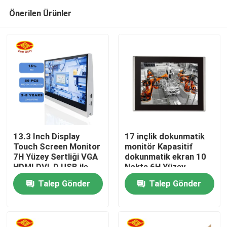
Önerilen Ürünler
13.3 Inch Display
17 inçlik dokunmatik
Touch Screen Monitor
monitör Kapasitif
7H Yüzey Sertliği VGA
dokunmatik ekran 10
Ana sayfa
HDMI DVI-D USB ile
Nokta 6H Yüzey
Sertliği Dahili
Talep Gönder
Talep Gönder
hoparlörler
Ürünler
VİDEOLAR