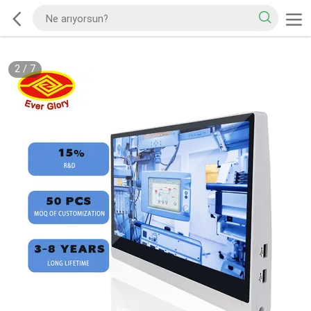
2
/
7