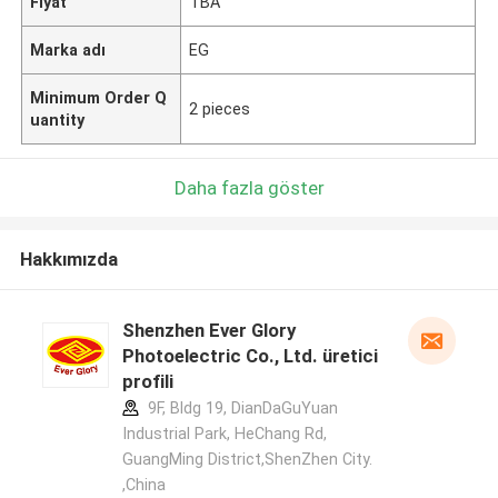
Fiyat
TBA
Marka adı
EG
Minimum Order Q
2 pieces
uantity
Daha fazla göster
Hakkımızda
Shenzhen Ever Glory
Photoelectric Co., Ltd. üretici
profili
9F, Bldg 19, DianDaGuYuan
Industrial Park, HeChang Rd,
GuangMing District,ShenZhen City.
,China