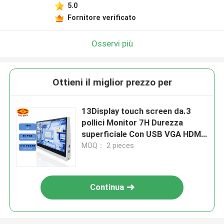
5.0
Fornitore verificato
Osservi più
Ottieni il miglior prezzo per
13Display touch screen da.3
pollici Monitor 7H Durezza
superficiale Con USB VGA HDMI
DVI-D
MOQ： 2 pieces
Continua