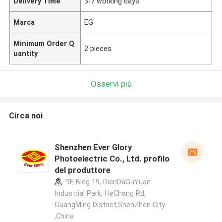
Delivery Time
3-7 working days
Marca
EG
Minimum Order Q
2 pieces
uantity
Osservi più
Circa noi
Shenzhen Ever Glory
Photoelectric Co., Ltd. profilo
del produttore
9F, Bldg 19, DianDaGuYuan
Industrial Park, HeChang Rd,
GuangMing District,ShenZhen City.
,China