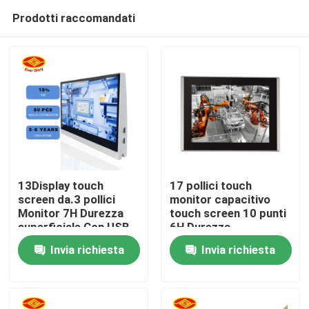
Prodotti raccomandati
13Display touch
17 pollici touch
screen da.3 pollici
monitor capacitivo
Monitor 7H Durezza
touch screen 10 punti
Casa
superficiale Con USB
6H Durezza
VGA HDMI DVI-D
superficiale
Invia richiesta
Invia richiesta
incorporato
Prodotti
altoparlanti
Video