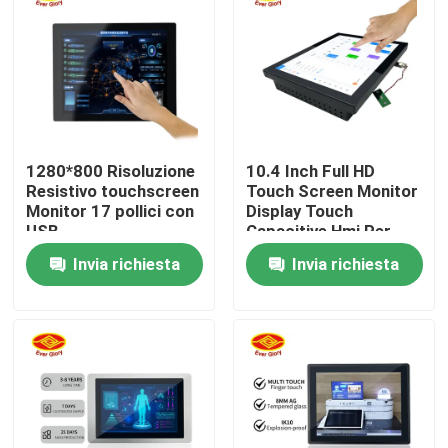
Chi siamo
Fatory Tour
1280*800 Risoluzione
10.4 Inch Full HD
Controllo di qualità
Resistivo touchscreen
Touch Screen Monitor
Monitor 17 pollici con
Display Touch
USB
Capacitive Hmi Per
Contattaci
Industria
Invia richiesta
Invia richiesta
notizie
Richiedere un preventivo
Quadro comandi di tocco