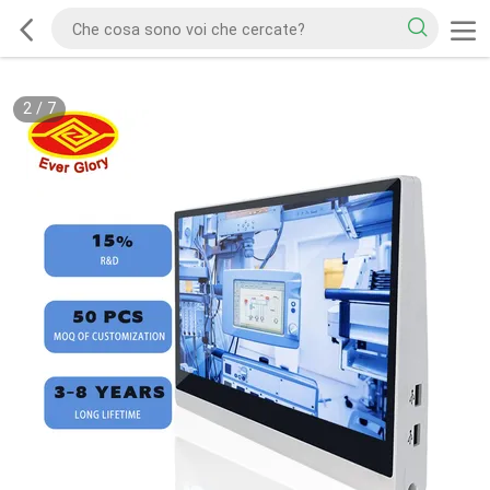
2
/
7