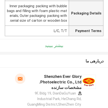
Inner packaging: packing with bubble
bags and filling with foam plastic mat
Packaging Details
erials; Outer packaging: packing with
serial size of carton or wooden box.
L/C, T/T
Payment Terms
بیشتر ببینید
دربارهی ما
Shenzhen Ever Glory
Photoelectric Co., Ltd.
مشخصات سازنده
9F, Bldg 19, DianDaGuYuan
Industrial Park, HeChang Rd,
GuangMing District,ShenZhen City.