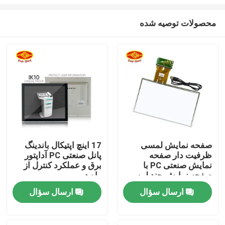
محصولات توصیه شده
صفحه نمایش لمسی
17 اینچ اپتیکال باندینگ
ظرفیت دار صفحه
پانل صنعتی PC آداپتور
خانه
نمایش صنعتی PC با
برق و عملکرد کنترل از
صفحه نمایش چند لمسی
راه دور
CE FCC RoHS گواهینامه
محصولات
ارسال سؤال
ارسال سؤال
فیلم های