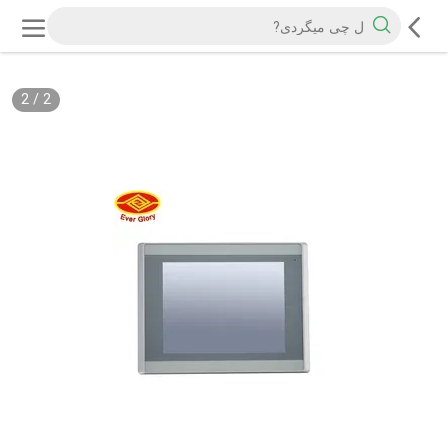
2
/
2