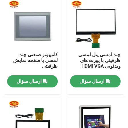
دربارهی ما
کارخانه تور
کنترل کیفیت
چند لمسی پنل لمسی
کامپیوتر صنعتی چند
ظرفیتی با پورت های
لمسی با صفحه نمایش
ویدئویی HDMI VGA
ظرفیتی
تماس با ما
ارسال سؤال
ارسال سؤال
اخبار
درخواست نقل قول
صفحه نمایش را لمس کنید