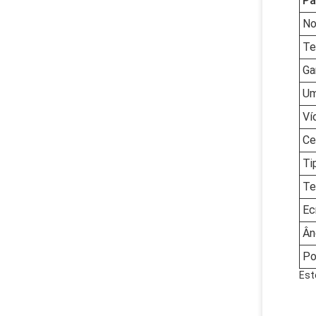
Pa
No
Te
Ga
Um
Ví
Ce
Ti
Te
Ec
Ân
Po
Est