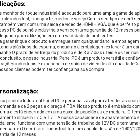
licações:
e monitor de toque industrial é adequado para uma ampla gama de ap
trole industrial, transporte, médico e varejo.Com o seu tipo de ecrã s
também vem com uma saída de vídeo de HDMI + VGA, que é perfeito para
osso PC de painéis industriais vem com uma garantia de 12 meses par
dequado para utilização em uma variedade de ambientes.
a garantir que o produto é entregue sem qualquer dano, a embalagem i
eriais plásticos de espuma, enquanto a embalagem exterior é um ca
anho.O prazo de entrega do produto é de 3 a 7 dias úteis e os termo
conclusão, o nosso Industrial Panel PC é um produto versátil e confi
icações industriais.e experiência de saída de vídeo de alta qualidade
nossos clientes podem ter confiança na sua compra.
rsonalização:
so produto Industrial Panel PC é personalizável para atender às sua
omenda é de 2 peças e o preço é TBA. Nosso produto é embalado com 
uma e está encerrado em uma caixa de papelão ou de madeira. O tempo
amento incluem L / C e T / T.A nossa capacidade de abastecimento 
dalismo, funciona com uma tensão de trabalho de 12V DC e tem uma
densante).O ecrã táctil industrial tem um ângulo de visão de 140°/12
antia de 12 meses.