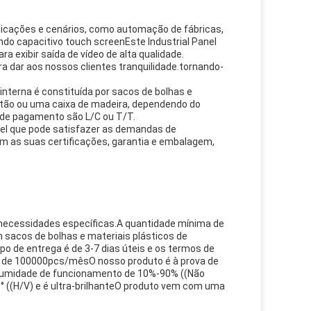
licações e cenários, como automação de fábricas,
endo capacitivo touch screenEste Industrial Panel
 exibir saída de vídeo de alta qualidade.
a dar aos nossos clientes tranquilidade.tornando-
nterna é constituída por sacos de bolhas e
rtão ou uma caixa de madeira, dependendo do
s de pagamento são L/C ou T/T.
ável que pode satisfazer as demandas de
Com as suas certificações, garantia e embalagem,
s necessidades específicas.A quantidade mínima de
sacos de bolhas e materiais plásticos de
 de entrega é de 3-7 dias úteis e os termos de
é de 100000pcs/mêsO nosso produto é à prova de
 umidade de funcionamento de 10%-90% ((Não
0° ((H/V) e é ultra-brilhanteO produto vem com uma