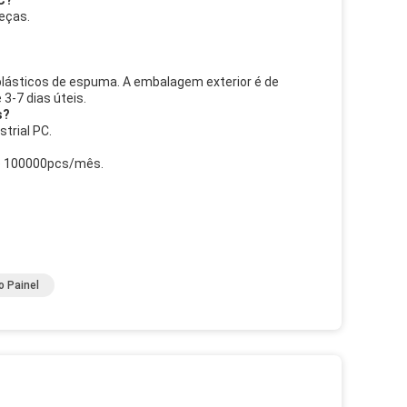
PC?
peças.
 plásticos de espuma. A embalagem exterior é de
3-7 dias úteis.
s?
trial PC.
 de 100000pcs/mês.
o Painel