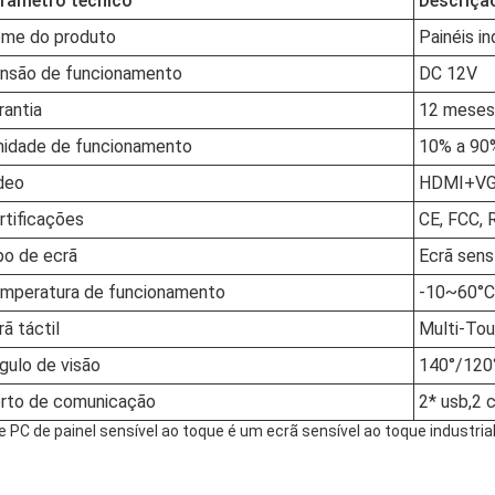
râmetro técnico
Descriçã
me do produto
Painéis in
nsão de funcionamento
DC 12V
rantia
12 meses
idade de funcionamento
10% a 90
deo
HDMI+V
rtificações
CE, FCC,
po de ecrã
Ecrã sens
mperatura de funcionamento
-10~60°C 
rã táctil
Multi-To
gulo de visão
140°/120°
rto de comunicação
2* usb,2 
e PC de painel sensível ao toque é um ecrã sensível ao toque industria