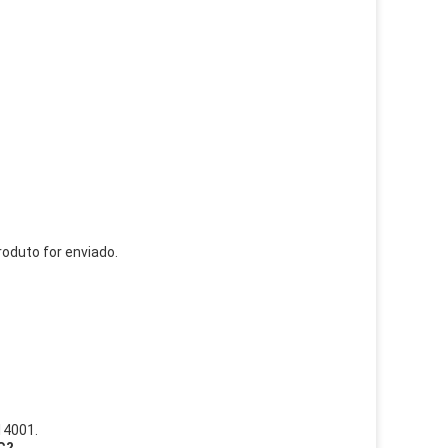
duto for enviado.
14001.