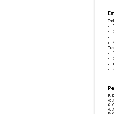
Em
Emb
Tra
Pe
P: 
R: 
Q: 
R: 