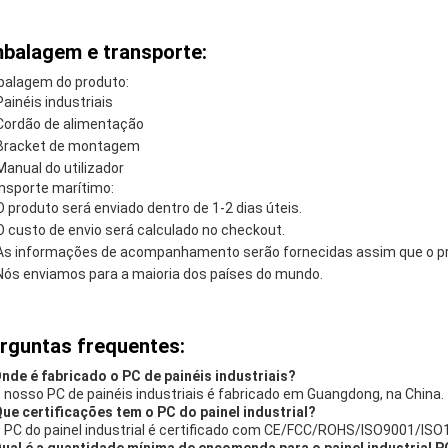
balagem e transporte:
alagem do produto:
Painéis industriais
Cordão de alimentação
Bracket de montagem
Manual do utilizador
nsporte marítimo:
O produto será enviado dentro de 1-2 dias úteis.
O custo de envio será calculado no checkout.
As informações de acompanhamento serão fornecidas assim que o pro
Nós enviamos para a maioria dos países do mundo.
rguntas frequentes:
Onde é fabricado o PC de painéis industriais?
O nosso PC de painéis industriais é fabricado em Guangdong, na China.
Que certificações tem o PC do painel industrial?
O PC do painel industrial é certificado com CE/FCC/ROHS/ISO9001/ISO