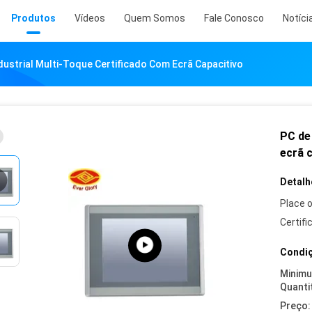
Produtos
Vídeos
Quem Somos
Fale Conosco
Notíci
ndustrial Multi-Toque Certificado Com Ecrã Capacitivo
PC de 
ecrã 
Detalh
Place o
Certifi
Condiç
Minim
Quanti
Preço: