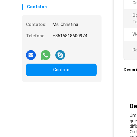
Ce
Contatos
Op
T
Contatos:
Ms. Christina
Wo
Telefone:
+8615818600974
De
Contato
Descr
De
Uma
que
dif
Out