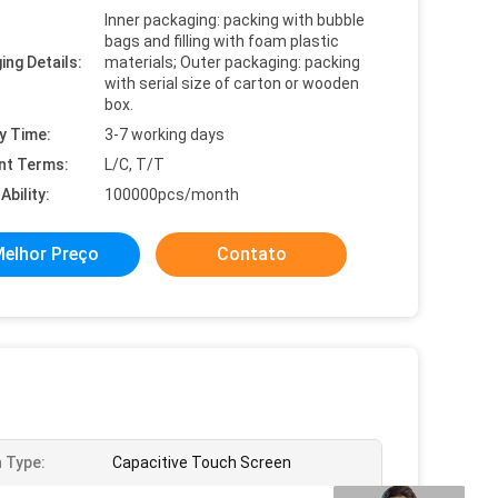
Inner packaging: packing with bubble
bags and filling with foam plastic
ing Details:
materials; Outer packaging: packing
with serial size of carton or wooden
box.
y Time:
3-7 working days
nt Terms:
L/C, T/T
Ability:
100000pcs/month
elhor Preço
Contato
 Type:
Capacitive Touch Screen