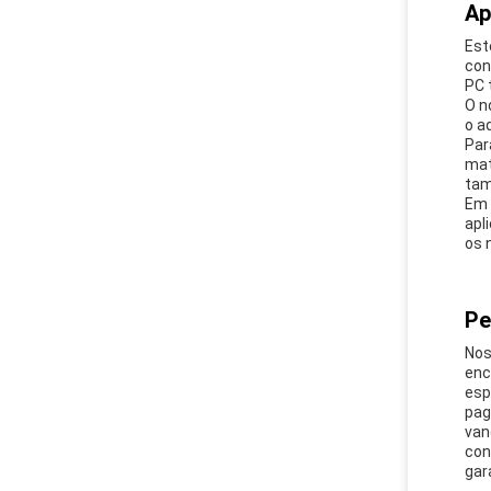
Ap
Est
con
PC 
O n
o a
Par
mat
tam
Em 
apl
os 
Pe
Nos
enc
esp
pag
van
con
gar