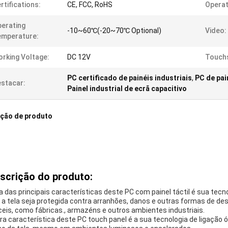
rtifications:
CE, FCC, RoHS
Operat
erating
-10~60℃(-20~70℃ Optional)
Video:
emperature:
rking Voltage:
DC 12V
Touch
PC certificado de painéis industriais
,
PC de pai
stacar:
Painel industrial de ecrã capacitivo
ição de produto
scrição do produto:
 das principais características deste PC com painel táctil é sua tecn
 a tela seja protegida contra arranhões, danos e outras formas de de
íceis, como fábricas., armazéns e outros ambientes industriais.
ra característica deste PC touch panel é a sua tecnologia de ligação ó