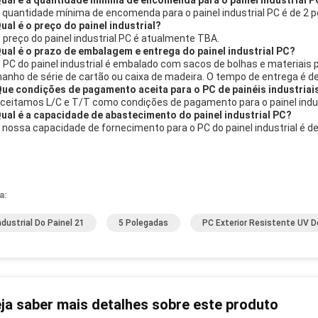
Qual é a quantidade mínima de encomenda para o painel industrial 
A quantidade mínima de encomenda para o painel industrial PC é de 2 
Qual é o preço do painel industrial?
O preço do painel industrial PC é atualmente TBA.
Qual é o prazo de embalagem e entrega do painel industrial PC?
O PC do painel industrial é embalado com sacos de bolhas e materiais
anho de série de cartão ou caixa de madeira. O tempo de entrega é de 
Que condições de pagamento aceita para o PC de painéis industriai
Aceitamos L/C e T/T como condições de pagamento para o painel indus
Qual é a capacidade de abastecimento do painel industrial PC?
A nossa capacidade de fornecimento para o PC do painel industrial é
a:
ndustrial Do Painel 21
5 Polegadas
PC Exterior Resistente UV D
ja saber mais detalhes sobre este produto