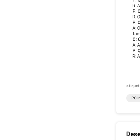
P: 
R: 
P: 
R: 
P: 
A: 
tam
Q: 
A: 
P: 
R: 
etiquet
PC I
Dese