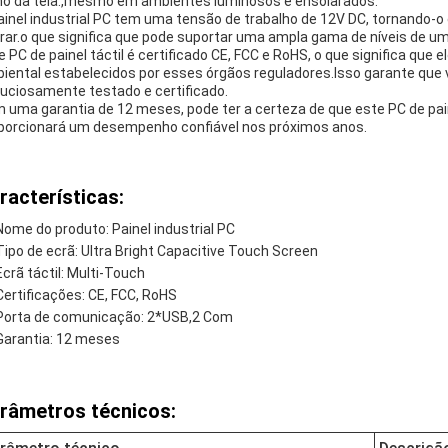
lho da tela.,mesmo em ambientes luminosos e ensolarados.
ainel industrial PC tem uma tensão de trabalho de 12V DC, tornando-o
rar.o que significa que pode suportar uma ampla gama de níveis de 
e PC de painel táctil é certificado CE, FCC e RoHS, o que significa que
iental estabelecidos por esses órgãos reguladores.Isso garante que 
uciosamente testado e certificado.
 uma garantia de 12 meses, pode ter a certeza de que este PC de paine
porcionará um desempenho confiável nos próximos anos.
racterísticas:
Nome do produto: Painel industrial PC
Tipo de ecrã: Ultra Bright Capacitive Touch Screen
Ecrã táctil: Multi-Touch
Certificações: CE, FCC, RoHS
Porta de comunicação: 2*USB,2 Com
Garantia: 12 meses
râmetros técnicos: