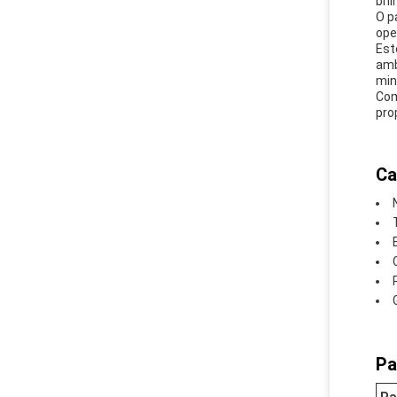
bri
O p
ope
Est
amb
min
Com
pro
Ca
Pa