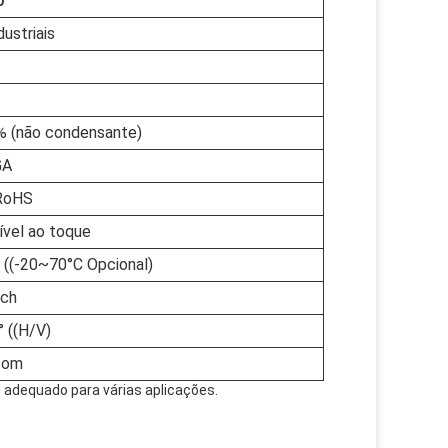
o
dustriais
% (não condensante)
GA
 RoHS
ível ao toque
((-20~70°C Opcional)
uch
 ((H/V)
com
l adequado para várias aplicações.