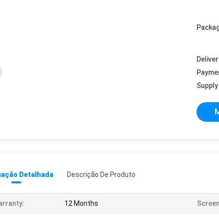
Packag
Deliver
Payme
Supply 
M
mação Detalhada
Descrição De Produto
rranty:
12 Months
Screen