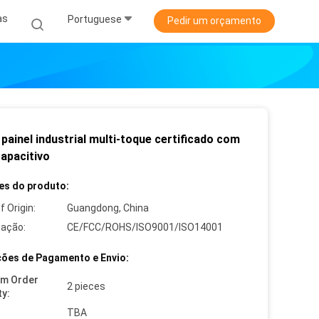
as
Portuguese
Pedir um orçamento
painel industrial multi-toque certificado com
capacitivo
es do produto:
f Origin:
Guangdong, China
cação:
CE/FCC/ROHS/ISO9001/ISO14001
ões de Pagamento e Envio:
um Order
2 pieces
ty:
TBA