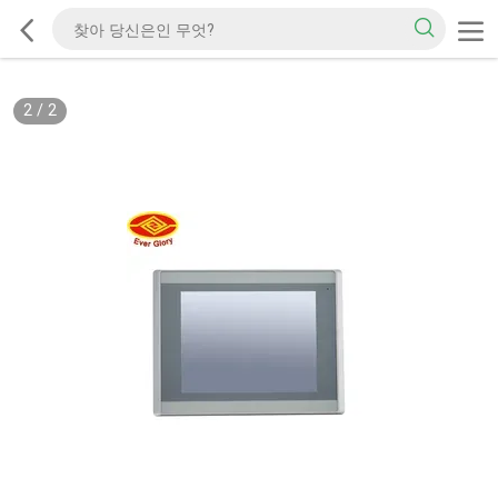
2
/
2