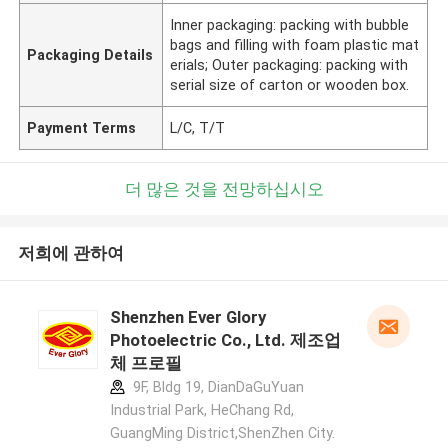
Inner packaging: packing with bubble
bags and filling with foam plastic mat
Packaging Details
erials; Outer packaging: packing with
serial size of carton or wooden box.
Payment Terms
L/C, T/T
더 많은 것을 전망하십시오
저희에 관하여
Shenzhen Ever Glory
Photoelectric Co., Ltd. 제조업
체 프로필
9F, Bldg 19, DianDaGuYuan
Industrial Park, HeChang Rd,
GuangMing District,ShenZhen City.