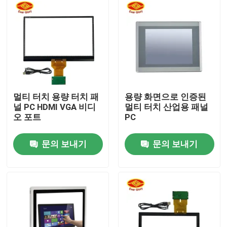
회사 소개
공장 투어
품질 관리
멀티 터치 용량 터치 패
용량 화면으로 인증된
널 PC HDMI VGA 비디
멀티 터치 산업용 패널
오 포트
PC
연락처
문의 보내기
문의 보내기
뉴스
견적 요청
터치 시현패널