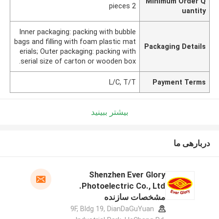
Minimum Order Q
2 pieces
uantity
Inner packaging: packing with bubble
bags and filling with foam plastic mat
Packaging Details
erials; Outer packaging: packing with
serial size of carton or wooden box.
L/C, T/T
Payment Terms
بیشتر ببینید
دربارهی ما
Shenzhen Ever Glory
Photoelectric Co., Ltd.
مشخصات سازنده
9F, Bldg 19, DianDaGuYuan