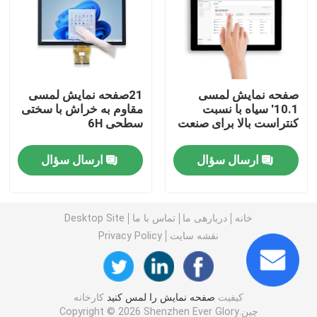
پنل LCD صفحه لمسی
پنل لمسی صنعتی
صفحه نمایش لمسی
21صفحه نمایش لمسی
10.1' سیاه با نسبت
مقاوم به خراش با سختی
کنتراست بالا برای صنعت
سطحی 6H
پنل لمسی خازنی
ارسال سؤال
ارسال سؤال
پنل لمسی ضد آب
صفحه نمایش پیوند نوری
خانه
دربارهی ما
تماس با ما
Desktop Site
نقشه سایت
Privacy Policy
صفحه نمایش چند لمسی
کیفیت
صفحه نمایش را لمس کنید
کارخانه
ماژول نمایش صفحه لمسی
چین.Copyright © 2026 Shenzhen Ever Glory