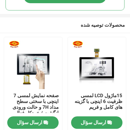
محصولات توصیه شده
خانه
15ماژول LCD لمسی
صفحه نمایش لمسی 7
ظرفیت 6 اینچی با گزینه
اینچی با سختی سطح
های کامل و فریم
مداد 7H و حالت ورودی
محصولات
انگشت / خودکار فعال
ارسال سؤال
ارسال سؤال
فیلم های