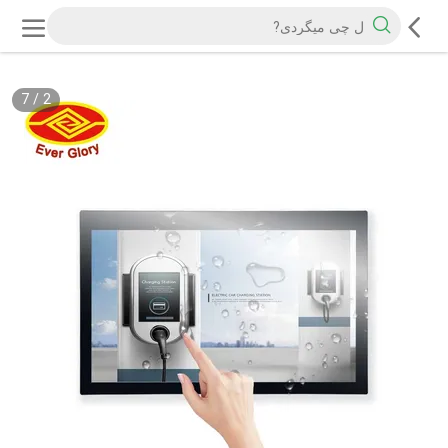
7
/
2