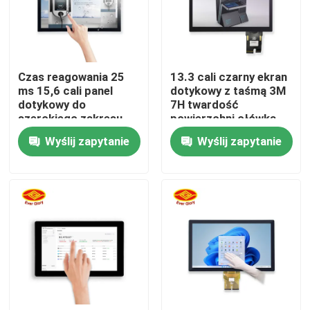
O nas
Czas reagowania 25
13.3 cali czarny ekran
Wycieczka po fabryce
ms 15,6 cali panel
dotykowy z taśmą 3M
dotykowy do
7H twardość
szerokiego zakresu
powierzchni ołówka
Kontrola jakości
zastosowań
Wyślij zapytanie
Wyślij zapytanie
Skontaktuj się z nami
Aktualności
Poprosić o wycenę
Dotykowy panel wyświetlacza