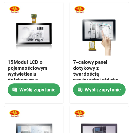
15Moduł LCD o
7-calowy panel
pojemnościowym
dotykowy z
wyświetleniu
twardością
dotykowym o
powierzchni ołówka
pojemności 0,6 cala z
7H i trybem
Wyślij zapytanie
Wyślij zapytanie
opcjami pełnego i
wprowadzania
Dom
ramy
palca/aktywnego
długopisu
Produkty
Filmy