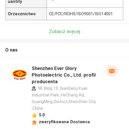
uantity
Orzecznictwo
CE/FCC/ROHS/ISO9001/ISO14001
Zobacz więcej
O nas
Shenzhen Ever Glory
Photoelectric Co., Ltd. profil
producenta
9F, Bldg 19, DianDaGuYuan
Industrial Park, HeChang Rd,
GuangMing District,ShenZhen City.
,China
5.0
zweryfikowane Dostawca