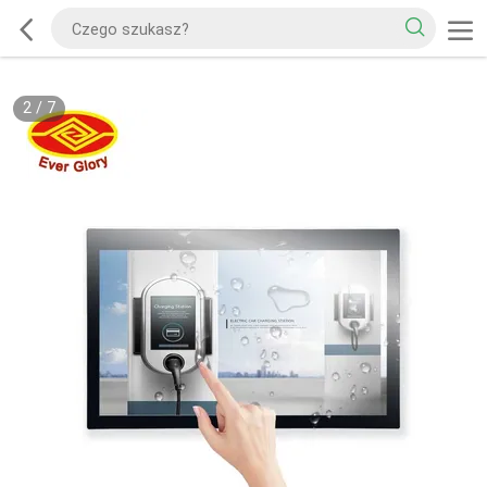
2
/
7