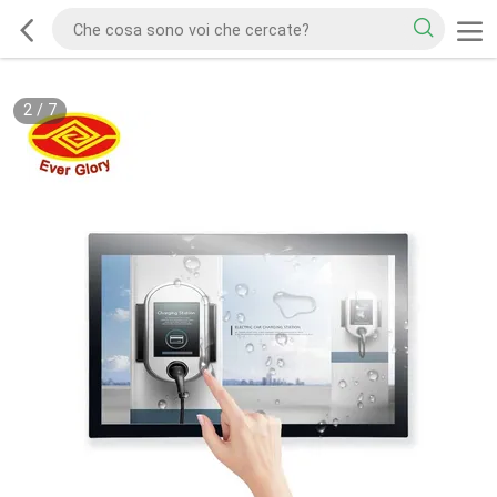
2
/
7