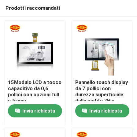
Prodotti raccomandati
15Modulo LCD a tocco
Pannello touch display
capacitivo da 0,6
da 7 pollici con
pollici con opzioni full
durezza superficiale
Casa
e frame
della matita 7H e
modalità di ingresso
Invia richiesta
Invia richiesta
del dito/penna attiva
Prodotti
Video