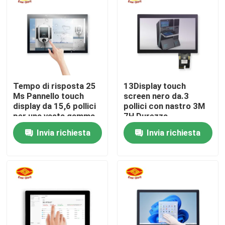
Chi siamo
Fatory Tour
Tempo di risposta 25
13Display touch
Controllo di qualità
Ms Pannello touch
screen nero da.3
display da 15,6 pollici
pollici con nastro 3M
per una vasta gamma
7H Durezza
Contattaci
di applicazioni
superficiale matita
Invia richiesta
Invia richiesta
notizie
Richiedere un preventivo
Quadro comandi di tocco