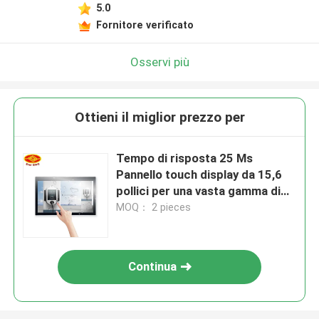
5.0
Fornitore verificato
Osservi più
Ottieni il miglior prezzo per
Tempo di risposta 25 Ms
Pannello touch display da 15,6
pollici per una vasta gamma di
applicazioni
MOQ： 2 pieces
Continua