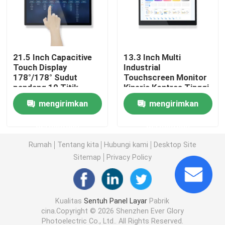
Panel LCD Layar Sentuh
21.5 Inch Capacitive
13.3 Inch Multi
Panel Sentuh Industri
Touch Display
Industrial
178°/178° Sudut
Touchscreen Monitor
pandang 10 Titik
Kinerja Kontras Tinggi
Panel sentuh kapasitif
72% NTSC Color
mengirimkan
mengirimkan
Coverage
Panel Sentuh Tahan Air
permintaan
permintaan
Rumah
Tentang kita
Hubungi kami
Desktop Site
Tampilan Ikatan Optik
Sitemap
Privacy Policy
Layar Multi Sentuh
Kualitas
Sentuh Panel Layar
Pabrik
cina.Copyright © 2026 Shenzhen Ever Glory
Modul Tampilan Layar Sentuh
Photoelectric Co., Ltd.. All Rights Reserved.