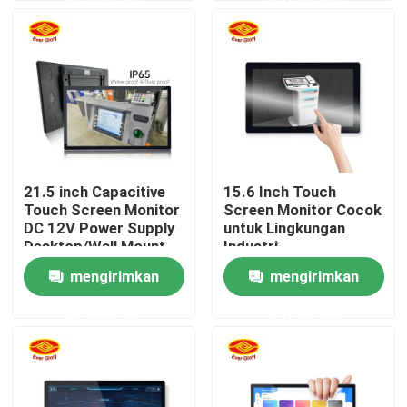
Tentang kita
Wisata pabrik
Kontrol kualitas
21.5 inch Capacitive
15.6 Inch Touch
Touch Screen Monitor
Screen Monitor Cocok
Hubungi kami
DC 12V Power Supply
untuk Lingkungan
Desktop/Wall Mount
Industri
Opsional
mengirimkan
mengirimkan
Berita
permintaan
permintaan
Quote request suatu
Sentuh Panel Layar