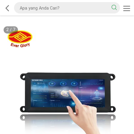
2
/
7