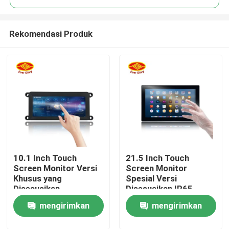
Rekomendasi Produk
10.1 Inch Touch
21.5 Inch Touch
Rumah
Screen Monitor Versi
Screen Monitor
Khusus yang
Spesial Versi
Disesuaikan
Disesuaikan IP65
Produk
Waterproof
mengirimkan
mengirimkan
Video
permintaan
permintaan