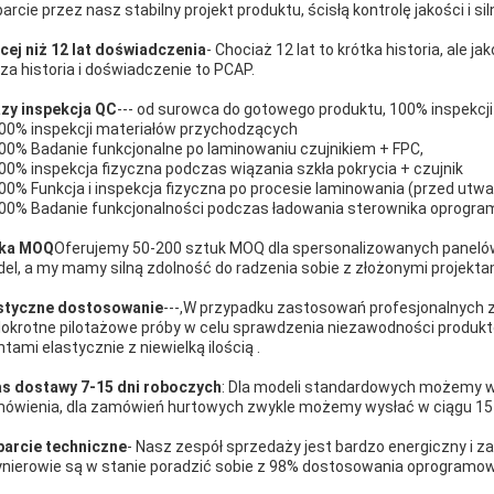
arcie przez nasz stabilny projekt produktu, ścisłą kontrolę jakości i 
cej niż 12 lat doświadczenia
- Chociaż 12 lat to krótka historia, ale j
za historia i doświadczenie to PCAP.
azy inspekcja QC
--- od surowca do gotowego produktu, 100% inspekcj
100% inspekcji materiałów przychodzących
100% Badanie funkcjonalne po laminowaniu czujnikiem + FPC,
100% inspekcja fizyczna podczas wiązania szkła pokrycia + czujnik
100% Funkcja i inspekcja fizyczna po procesie laminowania (przed ut
100% Badanie funkcjonalności podczas ładowania sterownika oprogr
ska MOQ
Oferujemy 50-200 sztuk MOQ dla spersonalizowanych paneló
el, a my mamy silną zdolność do radzenia sobie z złożonymi projekta
styczne dostosowanie
---,W przypadku zastosowań profesjonalnych z
lokrotne pilotażowe próby w celu sprawdzenia niezawodności produk
entami elastycznie z niewielką ilością .
s dostawy 7-15 dni roboczych
: Dla modeli standardowych możemy wy
ówienia, dla zamówień hurtowych zwykle możemy wysłać w ciągu 15 
arcie techniczne
- Nasz zespół sprzedaży jest bardzo energiczny i 
ynierowie są w stanie poradzić sobie z 98% dostosowania oprogramow