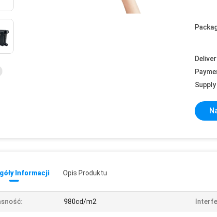
Packag
Deliver
Payme
Supply 
Na
óły Informacji
Opis Produktu
asność:
980cd/m2
Interf