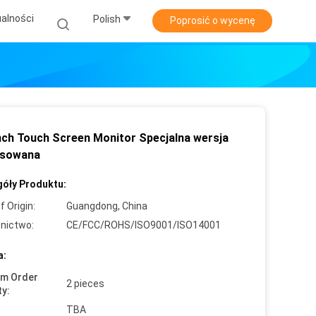
alności
Polish
Poprosić o wycenę
Inch Touch Screen Monitor Specjalna wersja
osowana
óły Produktu:
f Origin:
Guangdong, China
nictwo:
CE/FCC/ROHS/ISO9001/ISO14001
a:
um Order
2 pieces
ty:
TBA