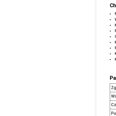
Ch
Pa
Zg
Ws
Cz
Pu