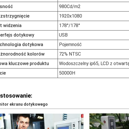
sność
980Cd/m2
zstrzygnięcie
1920x1080
t widzenia
178°/178°
terfejs dotykowy
USB
chnologia dotykowa
Pojemność
żnorodność kolorów
72% NTSC
owa kluczowe produktu
Wodoszczelny ip65, LCD z otwart
cie
50000H
stosowanie:
itor ekranu dotykowego