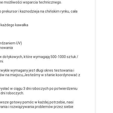
silne możliwości wsparcia technicznego.
ako prekursor i kaznodzieja na chińskim rynku, cała
i każdego kawałka
wardzaniem UV)
amowania
w dotykowych, które wymagają 500-1000 sztuk /
mi.
wykle wymagany jest długi okres testowania i
tów na miejscu,Jesteśmy w stanie koordynować z
słać w ciągu 3 dni roboczych po potwierdzeniu
dni roboczych.
zawsze gotowy pomóc w każdej potrzebie, nasi
ania i rozwiązywania problemów przez siebie