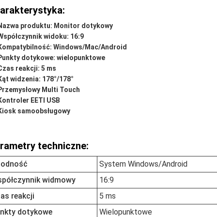
arakterystyka:
Nazwa produktu: Monitor dotykowy
Współczynnik widoku: 16:9
Kompatybilność: Windows/Mac/Android
Punkty dotykowe: wielopunktowe
Czas reakcji: 5 ms
Kąt widzenia: 178°/178°
Przemysłowy Multi Touch
Kontroler EETI USB
Kiosk samoobsługowy
rametry techniczne:
odność
System Windows/Android
półczynnik widmowy
16:9
as reakcji
5 ms
nkty dotykowe
Wielopunktowe