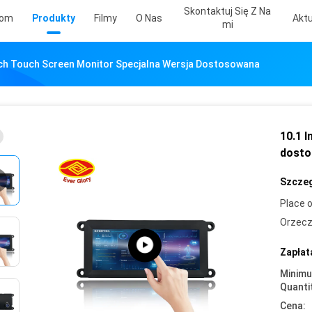
Skontaktuj Się Z Na
om
Produkty
Filmy
O Nas
Aktu
Mi
nch Touch Screen Monitor Specjalna Wersja Dostosowana
10.1 
dost
Szczeg
Place o
Orzecz
Zapłat
Minim
Quanti
Cena: