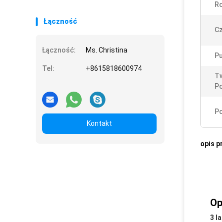
Ro
Łączność
Cz
Łączność:
Ms. Christina
Pu
Tel:
+8615818600974
T
Po
Po
Kontakt
opis p
Op
3 l