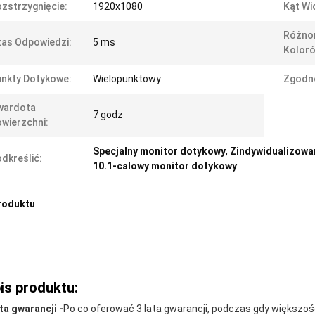
zstrzygnięcie:
1920x1080
Kąt Wi
Różno
as Odpowiedzi:
5 ms
Koloró
nkty Dotykowe:
Wielopunktowy
Zgodn
wardota
7 godz
wierzchni:
Specjalny monitor dotykowy
,
Zindywidualizowa
dkreślić:
10.1-calowy monitor dotykowy
roduktu
is produktu:
ata gwarancji -
Po co oferować 3 lata gwarancji, podczas gdy większość