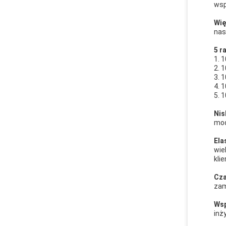
wsp
Wię
nas
5 r
1. 
2. 
3. 
4. 
5. 
Ni
mod
Ela
wie
kli
Cza
zam
Wsp
inż