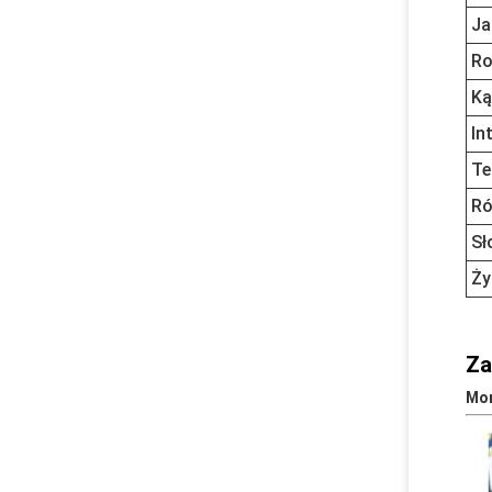
Ja
Ro
Ką
In
Te
Ró
Sł
Ży
Za
Mon