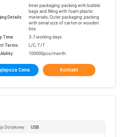
Inner packaging: packing with bubble
bags and filling with foam plastic
ing Details:
materials; Outer packaging: packing
with serial size of carton or wooden
box.
y Time:
3-7 working days
nt Terms:
L/C, T/T
Ability:
100000pcs/month
jlepsza Cena
Kontakt
ejs Dotykowy:
USB