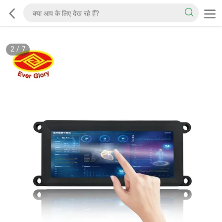
2
/
7