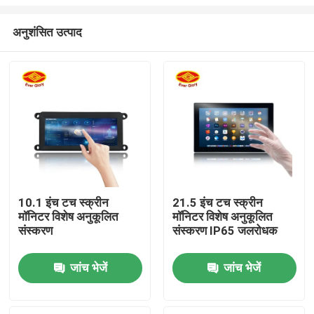
अनुशंसित उत्पाद
10.1 इंच टच स्क्रीन
21.5 इंच टच स्क्रीन
मॉनिटर विशेष अनुकूलित
मॉनिटर विशेष अनुकूलित
होम
संस्करण
संस्करण IP65 जलरोधक
उत्पाद
जांच भेजें
जांच भेजें
वीडियो