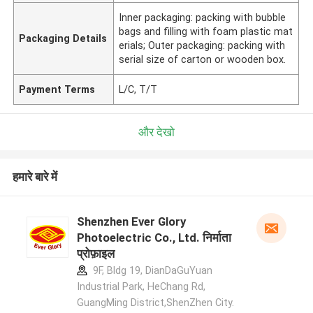
Inner packaging: packing with bubble
bags and filling with foam plastic mat
Packaging Details
erials; Outer packaging: packing with
serial size of carton or wooden box.
Payment Terms
L/C, T/T
और देखो
हमारे बारे में
Shenzhen Ever Glory
Photoelectric Co., Ltd. निर्माता
प्रोफ़ाइल
9F, Bldg 19, DianDaGuYuan
Industrial Park, HeChang Rd,
GuangMing District,ShenZhen City.