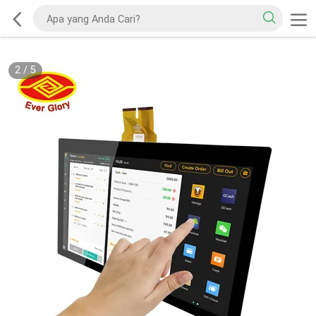
2
/
5