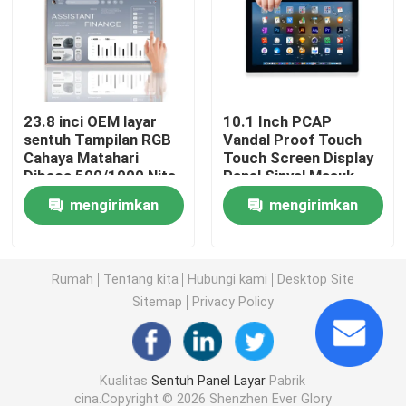
Panel LCD Layar Sentuh
Panel Sentuh Industri
23.8 inci OEM layar
10.1 Inch PCAP
sentuh Tampilan RGB
Vandal Proof Touch
Cahaya Matahari
Touch Screen Display
Panel sentuh kapasitif
Dibaca 500/1000 Nits
Panel Sinyal Masuk
layar sentuh luar
VGA
mengirimkan
mengirimkan
Panel Sentuh Tahan Air
permintaan
permintaan
Tampilan Ikatan Optik
Rumah
Tentang kita
Hubungi kami
Desktop Site
Sitemap
Privacy Policy
Layar Multi Sentuh
Kualitas
Sentuh Panel Layar
Pabrik
Modul Tampilan Layar Sentuh
cina.Copyright © 2026 Shenzhen Ever Glory