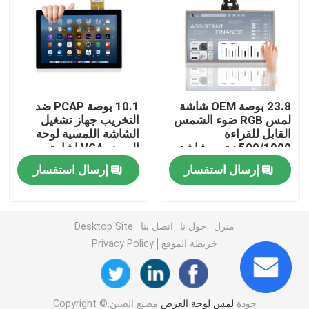
لوحة شاشة LCD تعمل باللمس
لوحة اللمس الصناعية
23.8 بوصة OEM شاشة
10.1 بوصة PCAP ضد
لمس RGB ضوء الشمس
التخريب جهاز تشغيل
لوحة تعمل باللمس بالسعة
القابل للقراءة
الشاشة اللمسية لوحة
500/1000 نيتس شاشة
العرض VGA إشارة
لمس في الهواء الطلق
الدخول
لوحة لمس مقاومة للماء
إرسال استفسار
إرسال استفسار
عرض الترابط البصري
منزل
حول نا
اتصل بنا
Desktop Site
خريطة الموقع
Privacy Policy
شاشة متعددة اللمس
وحدة عرض شاشة تعمل باللمس
جودة
لمس لوحة العرض
مصنع الصين.Copyright ©