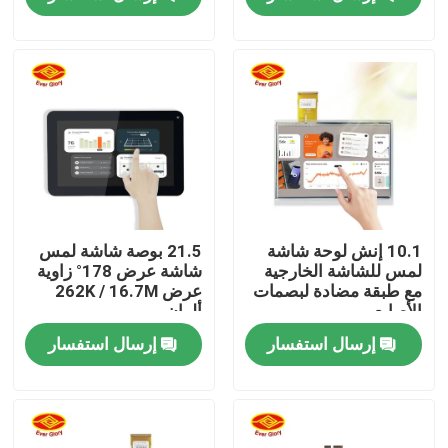
حول بنا
جولة في المعمل
ضبط الجودة
اتصل بنا
10.1 إنش لوحة شاشة
21.5 بوصة شاشة لمس
لمس للشاشة الخارجية
شاشة عرض 178° زاوية
مع طبقة مضادة لبصمات
عرض 262K / 16.7M
أخبار
الأصابع
ألوان
إرسال استفسار
إرسال استفسار
طلب اقتباس
لمس لوحة العرض