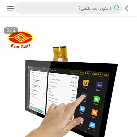
5
/
2