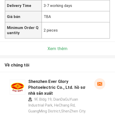
Delivery Time
3-7 working days
Giá bán
TBA
Minimum Order Q
2 pieces
uantity
Xem thêm
Về chúng tôi
Shenzhen Ever Glory
Photoelectric Co., Ltd. hồ sơ
nhà sản xuất
9F, Bldg 19, DianDaGuYuan
Industrial Park, HeChang Rd,
GuangMing District,ShenZhen City.