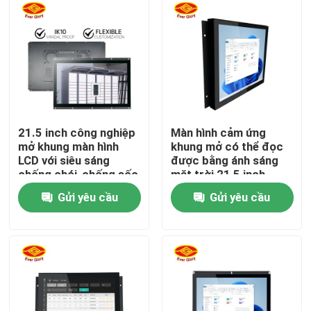
Về chúng tôi
Tham quan nhà máy
Kiểm soát chất lượng
21.5 inch công nghiệp
Màn hình cảm ứng
mở khung màn hình
khung mở có thể đọc
LCD với siêu sáng
được bằng ánh sáng
Liên hệ chúng tôi
chống chói-chống sốc
mặt trời 21,5 inch
dành cho ngoài trời
Gửi yêu cầu
Gửi yêu cầu
Tin tức
Yêu cầu báo giá
Bảng hiển thị cảm ứng