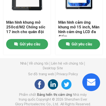
Màn hình cảm ứng LCD
Màn hình khung mở
Màn hình cảm ứng
250cd/M2 Chống sốc
khung mở 15 inch, Màn
Bảng điều khiển cảm ứng công nghiệp
17 inch cho quân đội
hình cảm ứng LCD đa
điểm
Bảng điều khiển cảm ứng điện dung
Gửi yêu cầu
Gửi yêu cầu
Bảng điều khiển cảm ứng chống nước
Nhà
Về chúng tôi
Liên hệ với chúng tôi
Desktop Site
Hiển thị liên kết quang
Sơ đồ trang web
Privacy Policy
Màn hình cảm ứng đa điểm
Phẩm chất
Bảng hiển thị cảm ứng
Nhà máy
trung quốc.Copyright © 2026 Shenzhen Ever
Mô-đun hiển thị màn hình cảm ứng
Glory Photoelectric Co., Ltd.. All Rights Reserved.