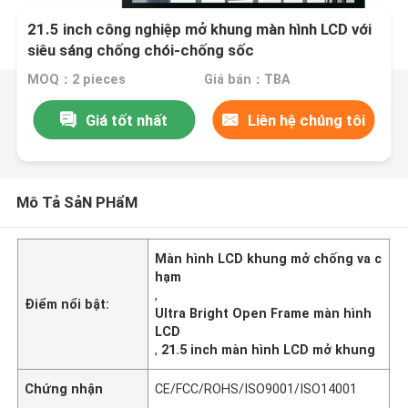
21.5 inch công nghiệp mở khung màn hình LCD với
siêu sáng chống chói-chống sốc
MOQ：2 pieces
Giá bán：TBA
Giá tốt nhất
Liên hệ chúng tôi
Mô Tả SảN PHẩM
Màn hình LCD khung mở chống va c
hạm
,
Điểm nổi bật:
Ultra Bright Open Frame màn hình
LCD
,
21.5 inch màn hình LCD mở khung
Chứng nhận
CE/FCC/ROHS/ISO9001/ISO14001