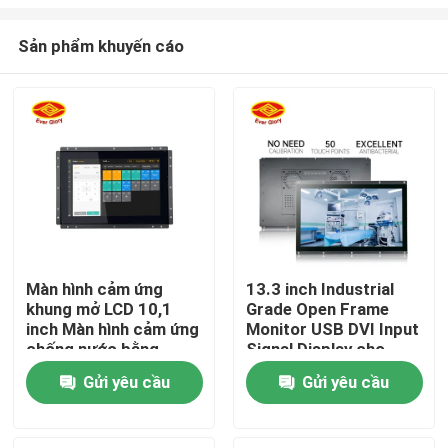
Sản phẩm khuyến cáo
Màn hình cảm ứng
13.3 inch Industrial
khung mở LCD 10,1
Grade Open Frame
Nhà
inch Màn hình cảm ứng
Monitor USB DVI Input
chống nước bằng
Signal Display cho
chứng vân tay
nhiệt độ cực cao
Sản phẩm
Gửi yêu cầu
Gửi yêu cầu
Video