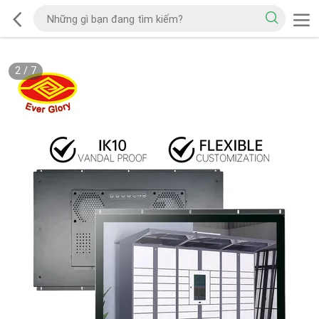
2
/
7