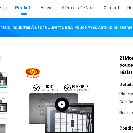
erçu
Produits
Vidéos
A Propos De Nous
Contact
No
 LCD Industriel À Cadre Ouvert De 0,5 Pouce Avec Anti-Éblouisseme
21Moni
pouce
résis
Détails
Place o
Certifi
Numéro
Condit