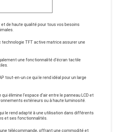
r et de haute qualité pour tous vos besoins
timales.
ec technologie TFT active matrice.assurer une
alement une fonctionnalité d'écran tactile
iles.
P tout-en-un.ce qui le rend idéal pour un large
 qui élimine l'espace d'air entre le panneau LCD et
environnements extérieurs ou à haute luminosité.
i le rend adapté à une utilisation dans différents
 et ses fonctionnalités.
 et une télécommande, offrant une commodité et