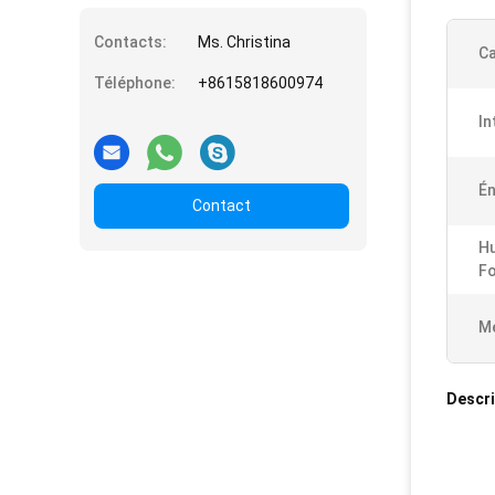
Contacts:
Ms. Christina
Ca
Téléphone:
+8615818600974
In
Én
Contact
Hu
F
Me
Descri