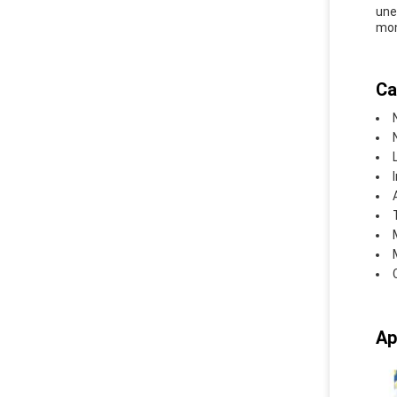
une
mon
Ca
Ap