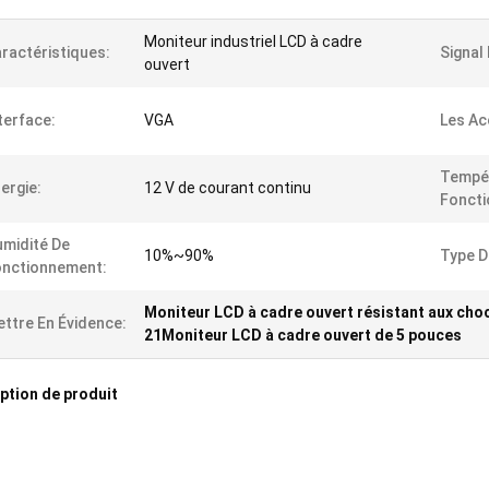
Moniteur industriel LCD à cadre
ractéristiques:
Signal
ouvert
terface:
VGA
Les Ac
Tempé
ergie:
12 V de courant continu
Fonct
midité De
10%~90%
Type D
onctionnement:
Moniteur LCD à cadre ouvert résistant aux cho
ttre En Évidence:
21Moniteur LCD à cadre ouvert de 5 pouces
ption de produit