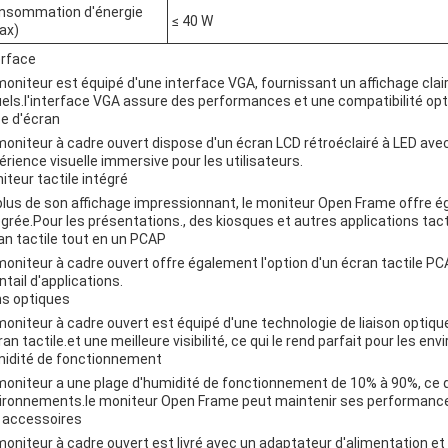
nsommation d'énergie
≤ 40 W
ax)
erface
moniteur est équipé d'une interface VGA, fournissant un affichage clai
uels.l'interface VGA assure des performances et une compatibilité op
e d'écran
moniteur à cadre ouvert dispose d'un écran LCD rétroéclairé à LED av
érience visuelle immersive pour les utilisateurs.
iteur tactile intégré
plus de son affichage impressionnant, le moniteur Open Frame offre ég
égrée.Pour les présentations., des kiosques et autres applications tact
an tactile tout en un PCAP
moniteur à cadre ouvert offre également l'option d'un écran tactile PCA
ntail d'applications.
ns optiques
moniteur à cadre ouvert est équipé d'une technologie de liaison optique
cran tactile.et une meilleure visibilité, ce qui le rend parfait pour les 
idité de fonctionnement
moniteur a une plage d'humidité de fonctionnement de 10% à 90%, ce qu
ironnements.le moniteur Open Frame peut maintenir ses performances
 accessoires
moniteur à cadre ouvert est livré avec un adaptateur d'alimentation