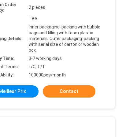
um Order
2 pieces
ty:
TBA
Inner packaging: packing with bubble
bags and filling with foam plastic
ing Details:
materials; Outer packaging: packing
with serial size of carton or wooden
box.
y Time:
3-7 working days
nt Terms:
L/C, T/T
Ability:
100000pcs/month
Meilleur Prix
Contact