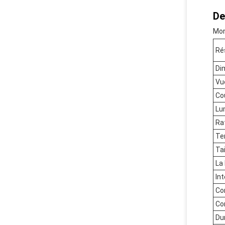
De
Mon
Ré
Di
Vu
Co
Lu
Ra
Te
Tai
La
In
Con
Co
Du