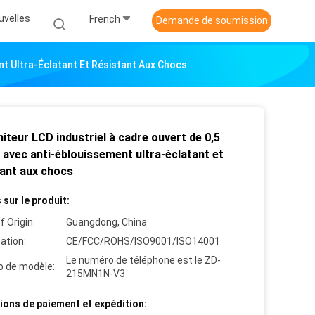
uvelles
French
Demande de soumission
nt Ultra-Éclatant Et Résistant Aux Chocs
teur LCD industriel à cadre ouvert de 0,5
 avec anti-éblouissement ultra-éclatant et
tant aux chocs
 sur le produit:
f Origin:
Guangdong, China
cation:
CE/FCC/ROHS/ISO9001/ISO14001
Le numéro de téléphone est le ZD-
 de modèle:
215MN1N-V3
ions de paiement et expédition: