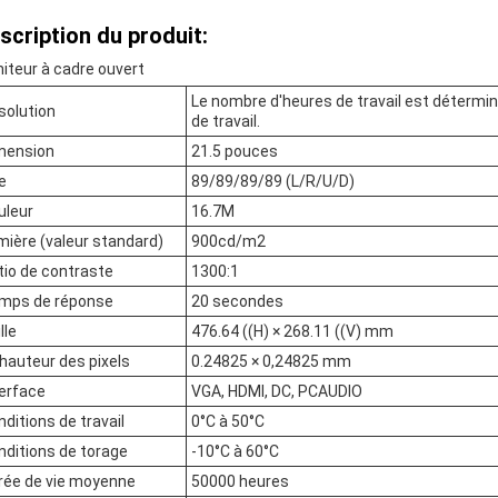
scription du produit:
iteur à cadre ouvert
Le nombre d'heures de travail est détermi
solution
de travail.
mension
21.5 pouces
e
89/89/89/89 (L/R/U/D)
uleur
16.7M
mière (valeur standard)
900cd/m2
tio de contraste
1300:1
mps de réponse
20 secondes
lle
476.64 ((H) × 268.11 ((V) mm
 hauteur des pixels
0.24825 × 0,24825 mm
terface
VGA, HDMI, DC, PCAUDIO
ditions de travail
0°C à 50°C
nditions de torage
-10°C à 60°C
rée de vie moyenne
50000 heures