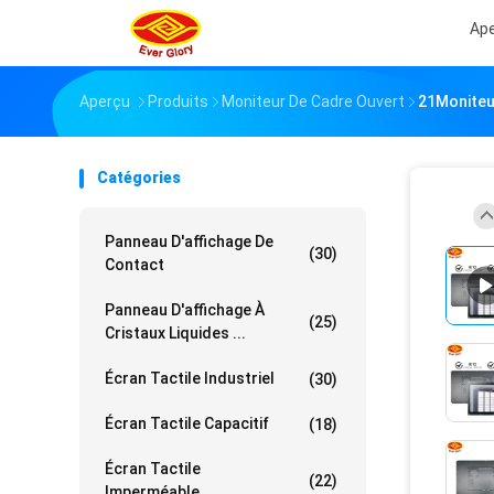
Ap
Aperçu
Produits
Moniteur De Cadre Ouvert
21Moniteur
Catégories
Panneau D'affichage De
(30)
Contact
Panneau D'affichage À
(25)
Cristaux Liquides ...
Écran Tactile Industriel
(30)
Écran Tactile Capacitif
(18)
Écran Tactile
(22)
Imperméable