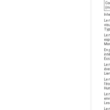
Co
(m
Int
Le 
vis
Typ
Le 
exp
Mon
En 
int
Écr
Le 
éve
Lie
Le 
l'é
Hum
Le 
env
Les
Le 