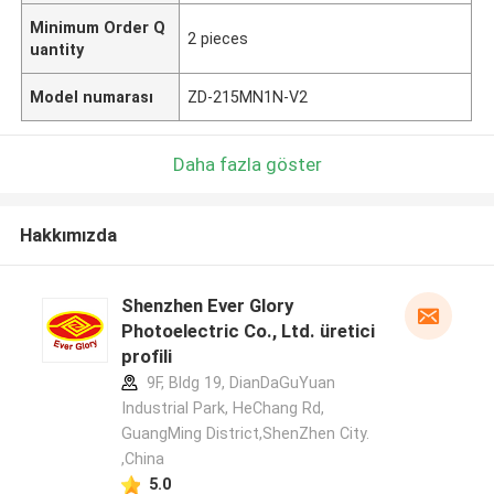
Minimum Order Q
2 pieces
uantity
Model numarası
ZD-215MN1N-V2
Daha fazla göster
Hakkımızda
Shenzhen Ever Glory
Photoelectric Co., Ltd. üretici
profili
9F, Bldg 19, DianDaGuYuan
Industrial Park, HeChang Rd,
GuangMing District,ShenZhen City.
,China
5.0