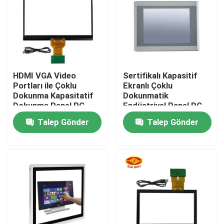
Hakkımızda
Fabrika turu
HDMI VGA Video
Sertifikalı Kapasitif
Portları ile Çoklu
Ekranlı Çoklu
Kalite kontrol
Dokunma Kapasitatif
Dokunmatik
Dokunma Panel PC
Endüstriyel Panel PC
Talep Gönder
Talep Gönder
Bize ulaşın
Haberler
Teklif isteği
Dokunmatik Ekran Paneli