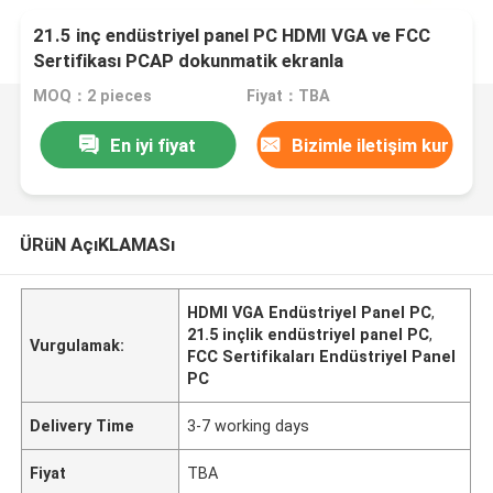
21.5 inç endüstriyel panel PC HDMI VGA ve FCC
Sertifikası PCAP dokunmatik ekranla
MOQ：2 pieces
Fiyat：TBA
En iyi fiyat
Bizimle iletişim kur
ÜRüN AçıKLAMASı
HDMI VGA Endüstriyel Panel PC
,
21.5 inçlik endüstriyel panel PC
,
Vurgulamak:
FCC Sertifikaları Endüstriyel Panel
PC
Delivery Time
3-7 working days
Fiyat
TBA