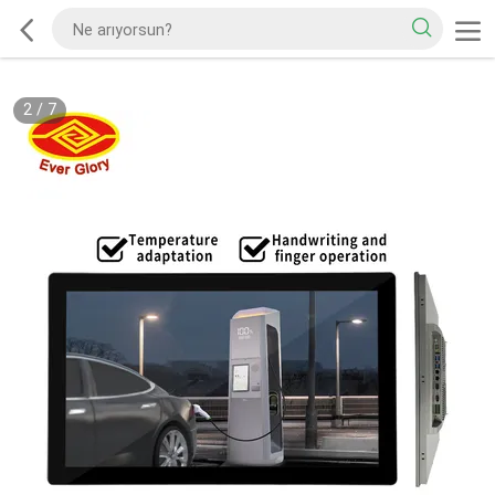
2
/
7