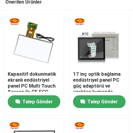
Önerilen Ürünler
Kapasitif dokunmatik
17 inç optik bağlama
ekranlı endüstriyel
endüstriyel panel PC
panel PC Multi Touch
güç adaptörü ve
Screen ile CE FCC
uzaktan kumanda
Ana sayfa
RoHS sertifikalı
fonksiyonu
Talep Gönder
Talep Gönder
Ürünler
VİDEOLAR