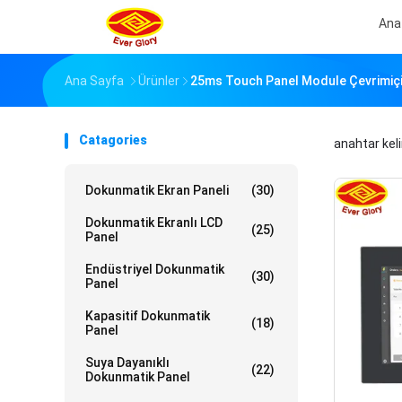
Ana
Ana Sayfa
Ürünler
25ms Touch Panel Module Çevrimiçi 
Catagories
anahtar kel
Dokunmatik Ekran Paneli
(30)
Dokunmatik Ekranlı LCD
(25)
Panel
Endüstriyel Dokunmatik
(30)
Panel
Kapasitif Dokunmatik
(18)
Panel
Suya Dayanıklı
(22)
Dokunmatik Panel