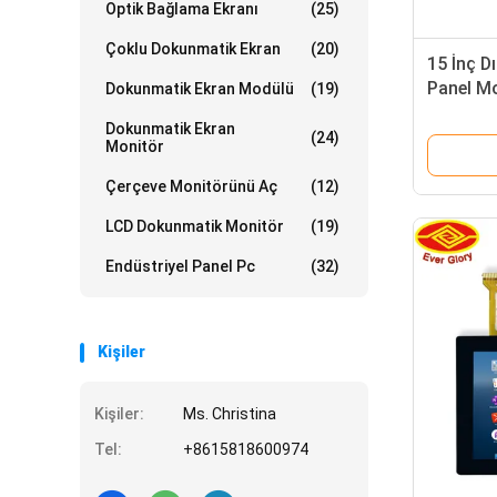
Optik Bağlama Ekranı
(25)
Çoklu Dokunmatik Ekran
(20)
15 İnç 
Panel Mo
Dokunmatik Ekran Modülü
(19)
25ms Te
Dokunmatik Ekran
(24)
Monitör
Çerçeve Monitörünü Aç
(12)
LCD Dokunmatik Monitör
(19)
Endüstriyel Panel Pc
(32)
Kişiler
Kişiler:
Ms. Christina
Tel:
+8615818600974