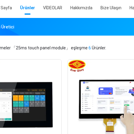
 Sayfa
Ürünler
VİDEOLAR
Hakkımızda
Bize Ulaşın
Ha
Üretici
imeler
「25ms touch panel module」
eşleşme
6
Ürünler.