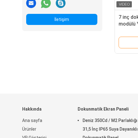
7 inç do
İletişim
modülü Y
Hakkında
Dokunmatik Ekran Paneli
Ana sayfa
Deniz 350Cd / M2 Parlaklığı 
Ürünler
31,5 İnç IP65 Suya Dayanıklı
VR Gösterisi
Dokunmatik Panel