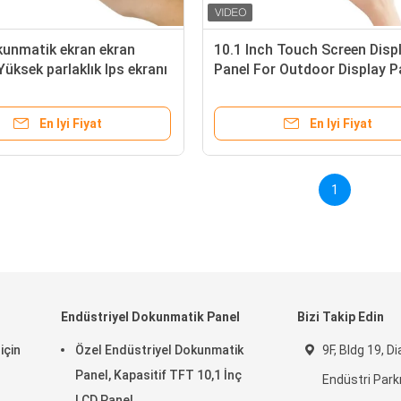
kunmatik ekran ekran
10.1 Inch Touch Screen Disp
üksek parlaklık Ips ekranı
Panel For Outdoor Display 
izi önleme kaplaması
En Iyi Fiyat
En Iyi Fiyat
1
Endüstriyel Dokunmatik Panel
Bizi Takip Edin
için
Özel Endüstriyel Dokunmatik
9F, Bldg 19, 
Panel, Kapasitif TFT 10,1 İnç
Endüstri Park
LCD Panel