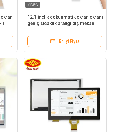
 ekran
12.1 inçlik dokunmatik ekran ekranı
FT
geniş sıcaklık aralığı dış mekan
için
En Iyi Fiyat