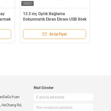
lay
13.3 inç Optik Bağlama
Parmak
Dokunmatik Ekran Ekranı USB Ilitek
Suya Karşı Tft LCD
En Iyi Fiyat
Mail Gönder
DianDaGuYuan
ı, HeChang Rd,