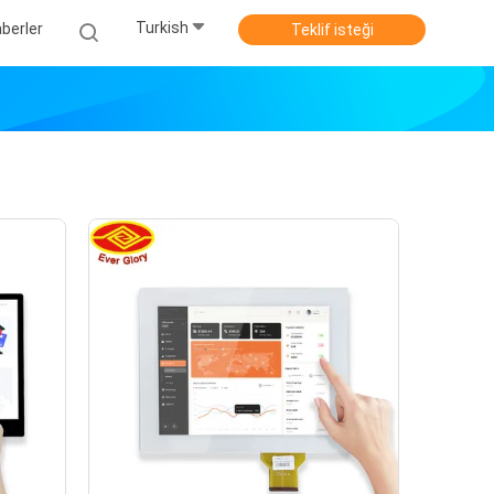
Turkish
berler
Teklif isteği