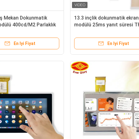
Dış Mekan Dokunmatik
13.3 inçlik dokunmatik ekran
dülü 400cd/M2 Parlaklık
modülü 25ms yanıt süresi T
pki Süresi
LCD panelli
En Iyi Fiyat
En Iyi Fiyat