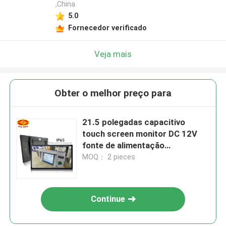
,China
5.0
Fornecedor verificado
Veja mais
Obter o melhor preço para
21.5 polegadas capacitivo
touch screen monitor DC 12V
fonte de alimentação
Desktop/Wall Mount Opcional
MOQ： 2 pieces
Continue