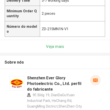
Delivery Time
3-7 working days
Minimum Order Q
2 pieces
uantity
Número do model
ZD-215MN1N-V1
o
Veja mais
Sobre nós
Shenzhen Ever Glory
Photoelectric Co., Ltd. perfil
do fabricante
9F, Bldg 19, DianDaGuYuan
Industrial Park, HeChang Rd,
GuangMing District,ShenZhen City.