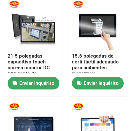
Quem Somos
Fábrica
Controle de Qualidade
21.5 polegadas
15.6 polegadas de
capacitivo touch
ecrã táctil adequado
screen monitor DC
para ambientes
Fale Conosco
12V fonte de
industriais
alimentação
Enviar inquérito
Enviar inquérito
Desktop/Wall Mount
notícias
Opcional
Pedir um orçamento
Painel de exposição do toque