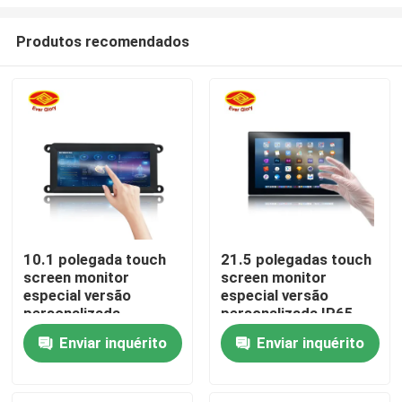
Produtos recomendados
10.1 polegada touch
21.5 polegadas touch
screen monitor
screen monitor
Casa
especial versão
especial versão
personalizada
personalizada IP65
impermeável
Produtos
Enviar inquérito
Enviar inquérito
Vídeos