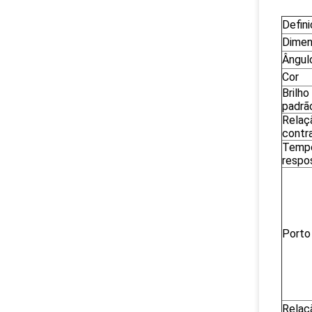
Defin
Dime
Ângul
Cor
Brilho
padrã
Relaç
contr
Temp
respo
Porto
Relaç