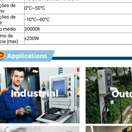
ções de
0°C~50°C
lho
ções de
-10°C~60°C
e
o médio
30000h
umo de
≤200W
cia (max)