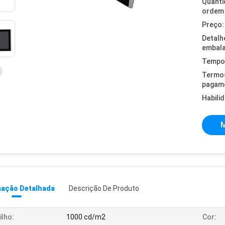
Quanti
ordem 
Preço:
Detalh
embal
Tempo 
Termo
pagam
Habili
M
mação Detalhada
Descrição De Produto
ilho:
1000 cd/m2
Cor: