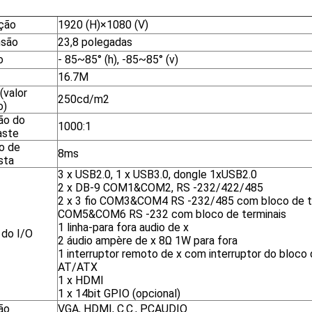
ição
1920 (H)×1080 (V)
nsão
23,8 polegadas
o
- 85~85° (h), -85~85° (v)
16.7M
 (valor
250cd/m2
o)
ão do
1000:1
aste
o de
8ms
sta
3 x USB2.0, 1 x USB3.0, dongle 1xUSB2.0
2 x DB-9 COM1&COM2, RS -232/422/485
2 x 3 fio COM3&COM4 RS -232/485 com bloco de ter
COM5&COM6 RS -232 com bloco de terminais
1 linha-para fora audio de x
 do I/O
2 áudio ampère de x 8Ω 1W para fora
1 interruptor remoto de x com interruptor do bloco 
AT/ATX
1 x HDMI
1 x 14bit GPIO (opcional)
ão
VGA, HDMI, C.C., PCAUDIO