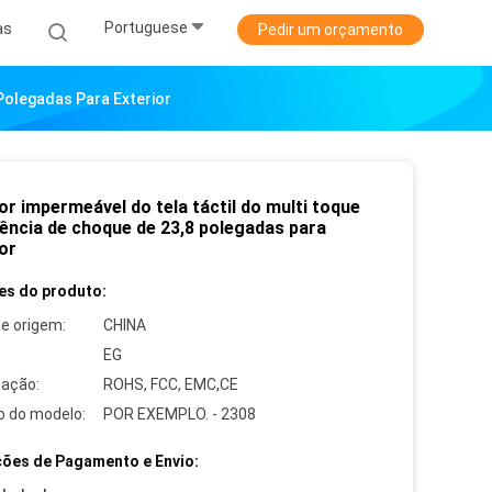
Portuguese
as
Pedir um orçamento
Polegadas Para Exterior
r impermeável do tela táctil do multi toque
tência de choque de 23,8 polegadas para
or
es do produto:
de origem:
CHINA
EG
cação:
ROHS, FCC, EMC,CE
 do modelo:
POR EXEMPLO. - 2308
ões de Pagamento e Envio: