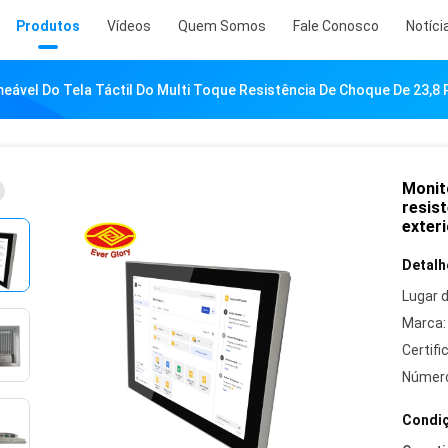
Produtos
Vídeos
Quem Somos
Fale Conosco
Notíci
eável Do Tela Táctil Do Multi Toque Resistência De Choque De 23,8 
Monito
resis
exteri
Detalh
Lugar 
Marca:
Certifi
Número
Condiç