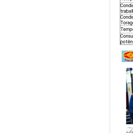
Condi
traba
Condi
Torag
Temp
Cons
potên