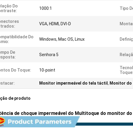
lação Do
1000:1
Tipo D
ntraste:
onectores
VGA, HDMI, DVI-D
Monta
trados:
mpatibilidade Do
Windows, Mac OS, Linux
Defini
smio:
empo De
Senhora 5
Relaçã
esposta:
Tecnol
ntos Do Toque:
10-point
Toque
stacar:
Monitor impermeável do tela táctil
,
Monitor do t
ição de produto
tência de choque impermeável do Multitoque do monitor do t