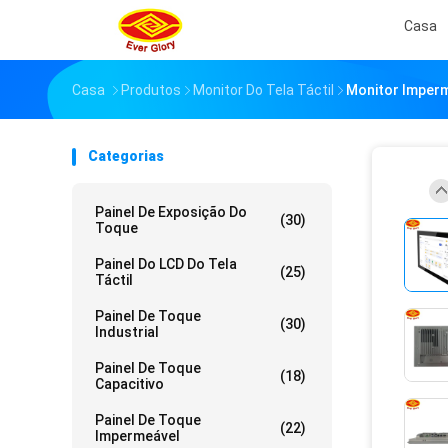
Casa
Casa
Produtos
Monitor Do Tela Táctil
Monitor Imperm
Categorias
Painel De Exposição Do
(30)
Toque
Painel Do LCD Do Tela
(25)
Táctil
Painel De Toque
(30)
Industrial
Painel De Toque
(18)
Capacitivo
Painel De Toque
(22)
Impermeável