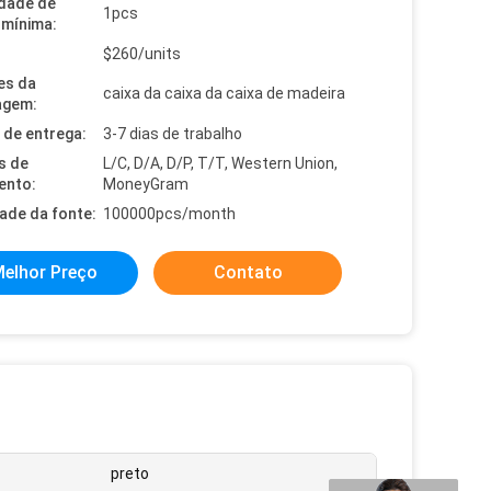
dade de
1pcs
mínima:
$260/units
es da
caixa da caixa da caixa de madeira
agem:
de entrega:
3-7 dias de trabalho
s de
L/C, D/A, D/P, T/T, Western Union,
ento:
MoneyGram
dade da fonte:
100000pcs/month
elhor Preço
Contato
preto