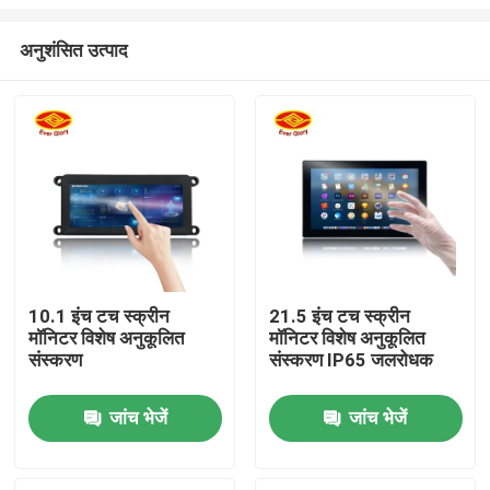
अनुशंसित उत्पाद
10.1 इंच टच स्क्रीन
21.5 इंच टच स्क्रीन
मॉनिटर विशेष अनुकूलित
मॉनिटर विशेष अनुकूलित
होम
संस्करण
संस्करण IP65 जलरोधक
उत्पाद
जांच भेजें
जांच भेजें
वीडियो