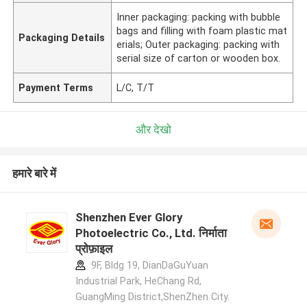
Inner packaging: packing with bubble
bags and filling with foam plastic mat
Packaging Details
erials; Outer packaging: packing with
serial size of carton or wooden box.
Payment Terms
L/C, T/T
और देखो
हमारे बारे में
Shenzhen Ever Glory
Photoelectric Co., Ltd. निर्माता
प्रोफ़ाइल
9F, Bldg 19, DianDaGuYuan
Industrial Park, HeChang Rd,
GuangMing District,ShenZhen City.