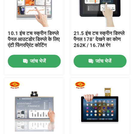
हमारे बारे में
10.1 इंच टच स्क्रीन डिस्प्ले
21.5 इंच टच स्क्रीन डिस्प्ले
फैक्टरी यात्रा
पैनल आउटडोर डिस्प्ले के लिए
पैनल 178° देखने का कोण
एंटी फिंगरप्रिंट कोटिंग
262K / 16.7M रंग
गुणवत्ता नियंत्रण
जांच भेजें
जांच भेजें
हमसे संपर्क करें
समाचार
एक बोली का अनुरोध
प्रदर्शन पैनल स्पर्श करें