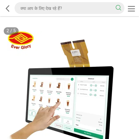
2
/
5