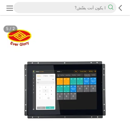
5
/
2