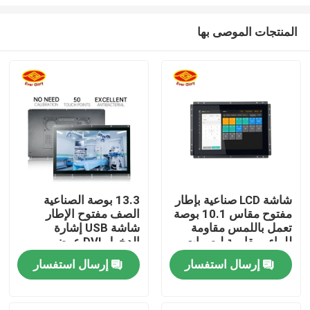
المنتجات الموصى بها
شاشة LCD صناعية بإطار
13.3 بوصة الصناعية
مفتوح مقاس 10.1 بوصة
الصف مفتوح الإطار
منزل
تعمل باللمس مقاومة
شاشة USB إشارة
للماء ومقاومة لبصمات
الدخول DVI عرض
الأصابع
لدرجات الحرارة القصوى
المنتجات
إرسال استفسار
إرسال استفسار
أشرطة فيديو