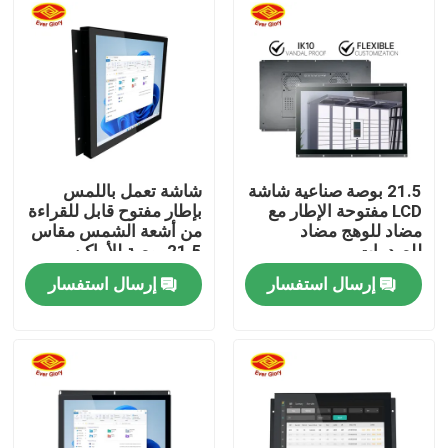
حول بنا
جولة في المعمل
ضبط الجودة
21.5 بوصة صناعية شاشة
شاشة تعمل باللمس
LCD مفتوحة الإطار مع
بإطار مفتوح قابل للقراءة
مضاد للوهج مضاد
من أشعة الشمس مقاس
اتصل بنا
للصدمات
21.5 بوصة للأماكن
الخارجية
إرسال استفسار
إرسال استفسار
أخبار
طلب اقتباس
لمس لوحة العرض