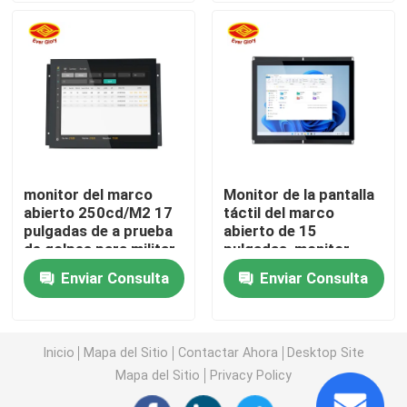
Panel LCD de la pantalla táctil
Panel táctil industrial
Panel táctil capacitivo
monitor del marco
Monitor de la pantalla
abierto 250cd/M2 17
táctil del marco
Panel táctil impermeable
pulgadas de a prueba
abierto de 15
de golpes para militar
pulgadas, monitor
multi del tacto del LCD
exhibición de enlace óptica
Enviar Consulta
Enviar Consulta
del tacto
Pantalla táctil multi
Inicio
Mapa del Sitio
Contactar Ahora
Desktop Site
Mapa del Sitio
Privacy Policy
Módulo de la pantalla táctil