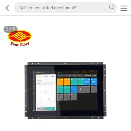
2
/
5