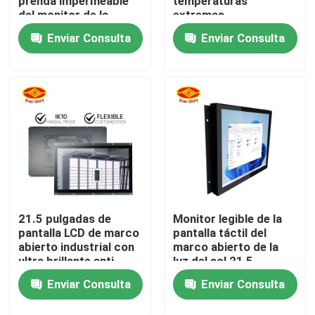
prenda impermeable
temperaturas
del monitor de la
extremas
pantalla táctil del
Enviar Consulta
Enviar Consulta
Sobre nosotros
marco abierto del LCD
de 10,1 pulgadas
Visita a la fábrica
Control de Calidad
Contacto
noticias
21.5 pulgadas de
Monitor legible de la
pantalla LCD de marco
pantalla táctil del
abierto industrial con
marco abierto de la
ultra brillante anti-
luz del sol 21,5
Solicitar una cotización
brillo-resistente a los
pulgadas para al aire
Enviar Consulta
Enviar Consulta
golpes
libre
El panel de exhibición del tacto