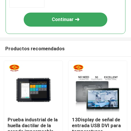
del LCD de 10,1 pulgadas
Continuar
Productos recomendados
Inicio
Productos
Prueba industrial de la
13Display de señal de
huella dactilar de la
entrada USB DVI para
Videos