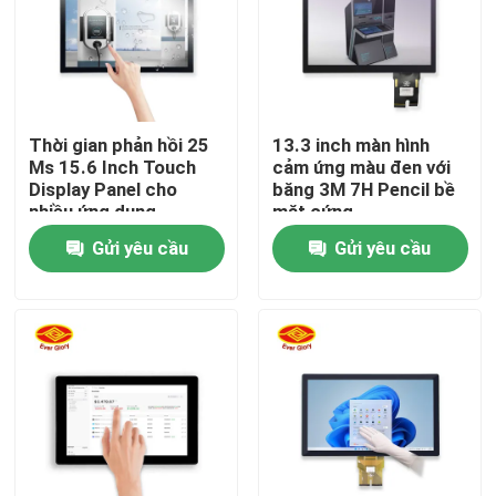
Về chúng tôi
Tham quan nhà máy
Thời gian phản hồi 25
13.3 inch màn hình
Ms 15.6 Inch Touch
cảm ứng màu đen với
Display Panel cho
băng 3M 7H Pencil bề
Kiểm soát chất lượng
nhiều ứng dụng
mặt cứng
Gửi yêu cầu
Gửi yêu cầu
Liên hệ chúng tôi
Tin tức
Yêu cầu báo giá
Bảng hiển thị cảm ứng