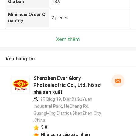
Giá bán
TBA
Minimum Order Q
2 pieces
uantity
Xem thêm
Về chúng tôi
Shenzhen Ever Glory
Photoelectric Co., Ltd. hồ sơ
nhà sản xuất
9F, Bldg 19, DianDaGuYuan
Industrial Park, HeChang Rd,
GuangMing District,ShenZhen City.
,China
5.0
Nhà cung cấp xác nhận