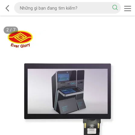
2
/
7