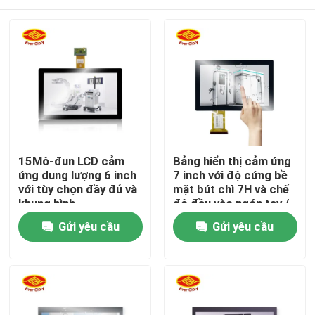
15Mô-đun LCD cảm
Bảng hiển thị cảm ứng
ứng dung lượng 6 inch
7 inch với độ cứng bề
với tùy chọn đầy đủ và
mặt bút chì 7H và chế
khung hình
độ đầu vào ngón tay /
bút chì hoạt động
Nhà
Gửi yêu cầu
Gửi yêu cầu
Sản phẩm
Video