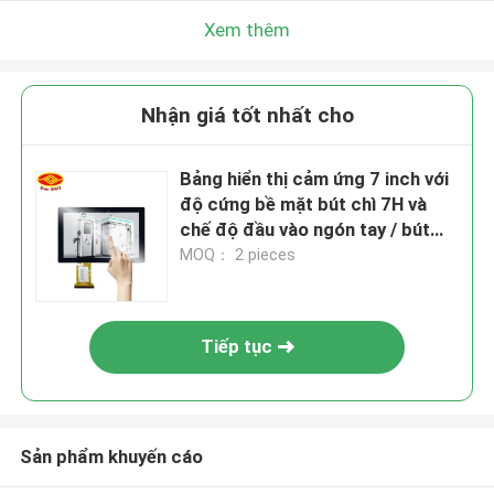
Xem thêm
Nhận giá tốt nhất cho
Bảng hiển thị cảm ứng 7 inch với
độ cứng bề mặt bút chì 7H và
chế độ đầu vào ngón tay / bút
chì hoạt động
MOQ： 2 pieces
Tiếp tục
Sản phẩm khuyến cáo