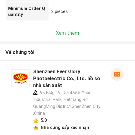
Minimum Order Q
2 pieces
uantity
Xem thêm
Về chúng tôi
Shenzhen Ever Glory
Photoelectric Co., Ltd. hồ sơ
nhà sản xuất
9F, Bldg 19, DianDaGuYuan
Industrial Park, HeChang Rd,
GuangMing District,ShenZhen City.
,China
5.0
Nhà cung cấp xác nhận