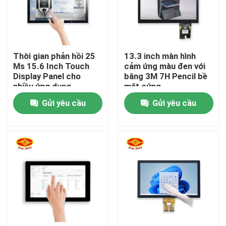
Về chúng tôi
Thời gian phản hồi 25
13.3 inch màn hình
Tham quan nhà máy
Ms 15.6 Inch Touch
cảm ứng màu đen với
Display Panel cho
băng 3M 7H Pencil bề
nhiều ứng dụng
mặt cứng
Kiểm soát chất lượng
Gửi yêu cầu
Gửi yêu cầu
Liên hệ chúng tôi
Tin tức
Yêu cầu báo giá
Bảng hiển thị cảm ứng