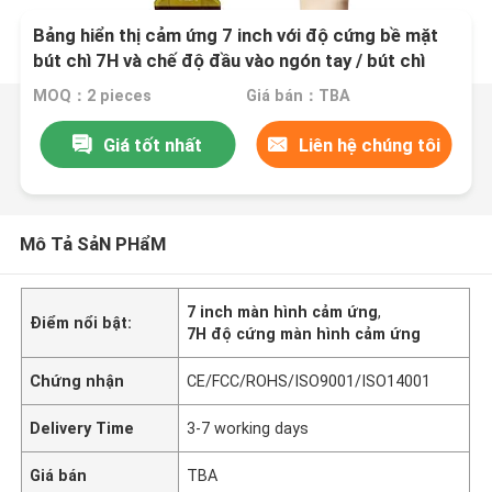
Bảng hiển thị cảm ứng 7 inch với độ cứng bề mặt
bút chì 7H và chế độ đầu vào ngón tay / bút chì
hoạt động
MOQ：2 pieces
Giá bán：TBA
Giá tốt nhất
Liên hệ chúng tôi
Mô Tả SảN PHẩM
7 inch màn hình cảm ứng
,
Điểm nổi bật:
7H độ cứng màn hình cảm ứng
Chứng nhận
CE/FCC/ROHS/ISO9001/ISO14001
Delivery Time
3-7 working days
Giá bán
TBA