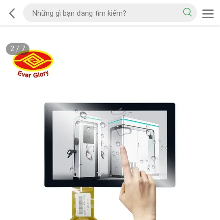
2
/
7