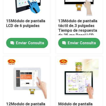
Sobre nosotros
15Módulo de pantalla
13Módulo de pantalla
LCD de 6 pulgadas
táctil de.3 pulgadas
Visita a la fábrica
Tiempo de respuesta
de 25 ms Panel LCD
TFT
Enviar Consulta
Enviar Consulta
Control de Calidad
Contacto
noticias
Solicitar una cotización
El panel de exhibición del tacto
12Modulo de pantalla
Módulo de pantalla