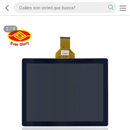
2
/
4