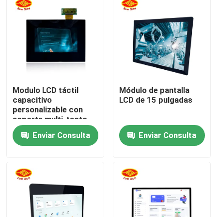
Modulo LCD táctil
Módulo de pantalla
capacitivo
LCD de 15 pulgadas
personalizable con
soporte multi-tacto,
amplio anti-reflejo de
Enviar Consulta
Enviar Consulta
temperatura
Inicio
Productos
Videos