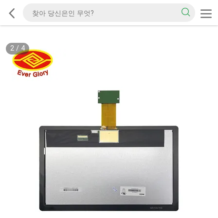
2
/
4