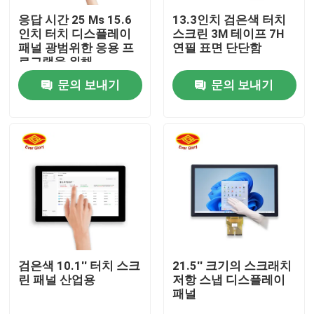
응답 시간 25 Ms 15.6
13.3인치 검은색 터치
인치 터치 디스플레이
스크린 3M 테이프 7H
회사 소개
패널 광범위한 응용 프
연필 표면 단단함
로그램을 위해
문의 보내기
문의 보내기
공장 투어
품질 관리
연락처
뉴스
견적 요청
검은색 10.1'' 터치 스크
21.5'' 크기의 스크래치
린 패널 산업용
저항 스냅 디스플레이
패널
터치 시현패널