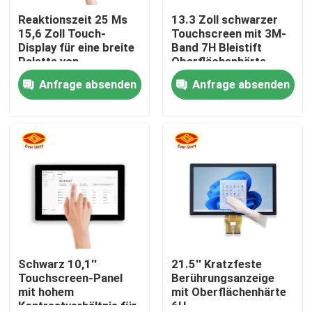
Reaktionszeit 25 Ms
13.3 Zoll schwarzer
15,6 Zoll Touch-
Touchscreen mit 3M-
Über uns
Display für eine breite
Band 7H Bleistift
Palette von
Oberflächenhärte
Anwendungen
Anfrage absenden
Anfrage absenden
Fabrik Tour
Qualitätskontrolle
Kontakt
Nachrichten
Referenzen
Schwarz 10,1''
21.5'' Kratzfeste
Touchscreen-Panel
Berührungsanzeige
mit hohem
mit Oberflächenhärte
Noten-Anzeigefeld
Kontrastverhältnis für
6H