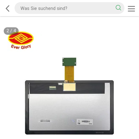
2
/
4