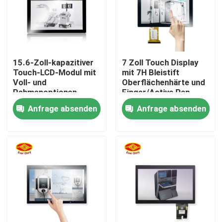
15.6-Zoll-kapazitiver
7 Zoll Touch Display
Touch-LCD-Modul mit
mit 7H Bleistift
Voll- und
Oberflächenhärte und
Rahmenoptionen
Finger/Active Pen
Eingabe Modus
Anfrage absenden
Anfrage absenden
Startseite
Produkte
Videos