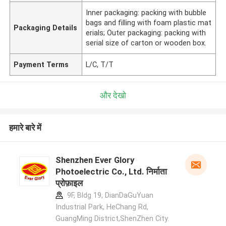
Inner packaging: packing with bubble
bags and filling with foam plastic mat
Packaging Details
erials; Outer packaging: packing with
serial size of carton or wooden box.
Payment Terms
L/C, T/T
और देखो
हमारे बारे में
Shenzhen Ever Glory
Photoelectric Co., Ltd. निर्माता
प्रोफ़ाइल
9F, Bldg 19, DianDaGuYuan
Industrial Park, HeChang Rd,
GuangMing District,ShenZhen City.