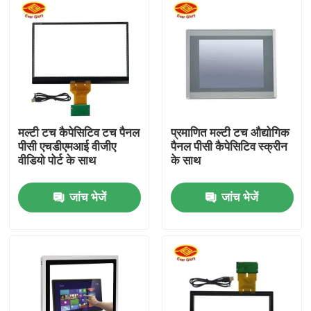
हमारे बारे में
फैक्टरी यात्रा
गुणवत्ता नियंत्रण
मल्टी टच कैपेसिटिव टच पैनल
प्रमाणित मल्टी टच औद्योगिक
पीसी एचडीएमआई वीजीए
पैनल पीसी कैपेसिटिव स्क्रीन
वीडियो पोर्ट के साथ
के साथ
हमसे संपर्क करें
जांच भेजें
जांच भेजें
समाचार
एक बोली का अनुरोध
प्रदर्शन पैनल स्पर्श करें