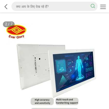
2
/
7