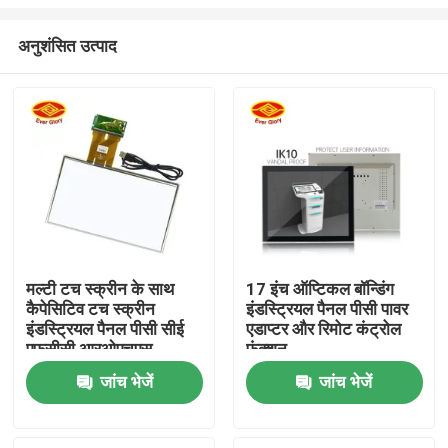
अनुशंसित उत्पाद
मल्टी टच स्क्रीन के साथ
17 इंच ऑप्टिकल बॉन्डिंग
कैपेसिटिव टच स्क्रीन
इंडस्ट्रियल पैनल पीसी पावर
होम
इंडस्ट्रियल पैनल पीसी सीई
एडाप्टर और रिमोट कंट्रोल
एफसीसी आरओएचएस
फंक्शन
प्रमाणित
उत्पाद
जांच भेजें
जांच भेजें
वीडियो