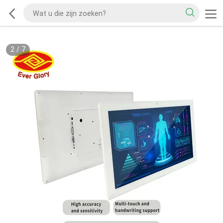
2
/
7