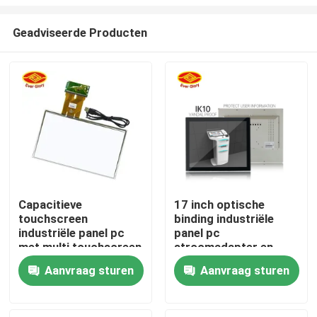
Geadviseerde Producten
Capacitieve
17 inch optische
touchscreen
binding industriële
Thuis
industriële panel pc
panel pc
met multi touchscreen
stroomadapter en
CE FCC RoHS
afstandsbediening
Producten
Aanvraag sturen
Aanvraag sturen
gecertificeerd
functie
Videos