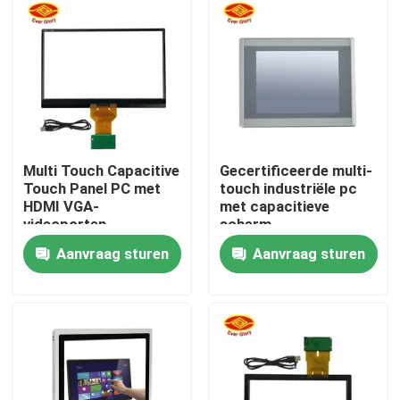
Over ons
Fabrieksreis
Kwaliteitscontrole
Multi Touch Capacitive
Gecertificeerde multi-
Touch Panel PC met
touch industriële pc
HDMI VGA-
met capacitieve
Contacteer ons
videoporten
scherm
Aanvraag sturen
Aanvraag sturen
nieuws
Vraag een offerte aan
Het Comité van de aanrakingsvertoning