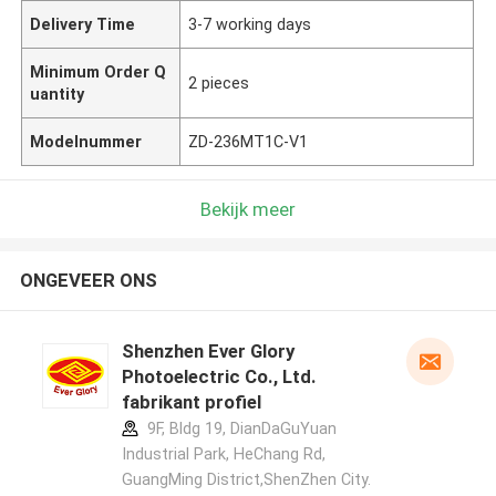
Delivery Time
3-7 working days
Minimum Order Q
2 pieces
uantity
Modelnummer
ZD-236MT1C-V1
Bekijk meer
ONGEVEER ONS
Shenzhen Ever Glory
Photoelectric Co., Ltd.
fabrikant profiel
9F, Bldg 19, DianDaGuYuan
Industrial Park, HeChang Rd,
GuangMing District,ShenZhen City.