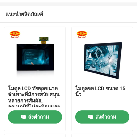
แนะนำผลิตภัณฑ์
โมดูล LCD ทัชจุลขนาด
โมดูลจอ LCD ขนาด 15
จําเพาะที่มีการสนับสนุน
นิ้ว
บ้าน
หลายการสัมผัส,
อุณหภูมิที่ไม่สะท้อนแสง
ผลิตภัณฑ์
ส่งคำถาม
ส่งคำถาม
วิดีโอ