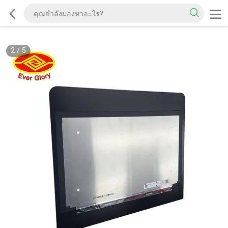
2
/
5