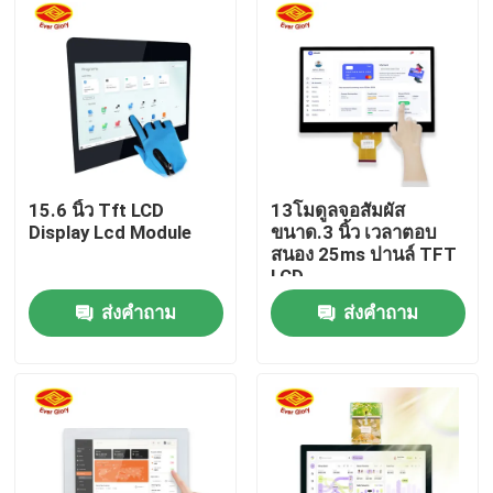
เกี่ยวกับเรา
ทัวร์โรงงาน
ควบคุมคุณภาพ
15.6 นิ้ว Tft LCD
13โมดูลจอสัมผัส
Display Lcd Module
ขนาด.3 นิ้ว เวลาตอบ
สนอง 25ms ปานล์ TFT
ติดต่อเรา
LCD
ส่งคำถาม
ส่งคำถาม
ข่าว
ขออ้าง
แผงแสดงผลแบบสัมผัส