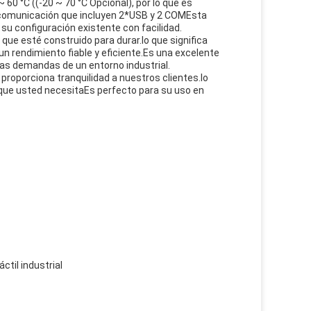
60 °C ((-20 ~ 70 °C Opcional), por lo que es
 comunicación que incluyen 2*USB y 2 COMEsta
su configuración existente con facilidad.
 que esté construido para durar.lo que significa
un rendimiento fiable y eficiente.Es una excelente
las demandas de un entorno industrial.
 proporciona tranquilidad a nuestros clientes.lo
 que usted necesitaEs perfecto para su uso en
áctil industrial