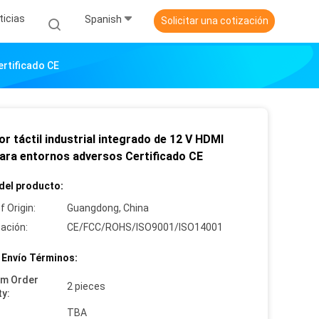
ticias
Spanish
Solicitar una cotización
ertificado CE
r táctil industrial integrado de 12 V HDMI
ara entornos adversos Certificado CE
del producto:
f Origin:
Guangdong, China
cación:
CE/FCC/ROHS/ISO9001/ISO14001
 Envío Términos:
um Order
2 pieces
ty:
:
TBA