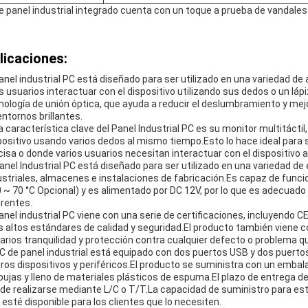
e panel industrial integrado cuenta con un toque a prueba de vandales 
licaciones:
panel industrial PC está diseñado para ser utilizado en una variedad d
os usuarios interactuar con el dispositivo utilizando sus dedos o un lá
nología de unión óptica, que ayuda a reducir el deslumbramiento y mejora
entornos brillantes.
a característica clave del Panel Industrial PC es su monitor multitáctil
positivo usando varios dedos al mismo tiempo.Esto lo hace ideal para 
cisa o donde varios usuarios necesitan interactuar con el dispositivo 
Panel Industrial PC está diseñado para ser utilizado en una variedad de
ustriales, almacenes e instalaciones de fabricación.Es capaz de func
0 ~ 70 °C Opcional) y es alimentado por DC 12V, por lo que es adecuad
erentes.
panel industrial PC viene con una serie de certificaciones, incluyendo
 altos estándares de calidad y seguridad.El producto también viene c
arios tranquilidad y protección contra cualquier defecto o problema qu
PC de panel industrial está equipado con dos puertos USB y dos puerto
tros dispositivos y periféricos.El producto se suministra con un embal
bujas y lleno de materiales plásticos de espuma.El plazo de entrega de 
de realizarse mediante L/C o T/T.La capacidad de suministro para e
 esté disponible para los clientes que lo necesiten.