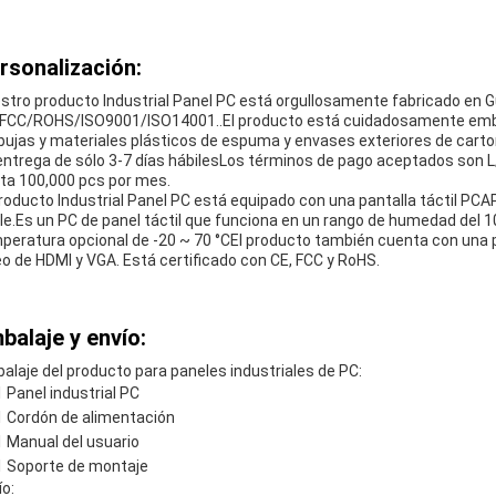
rsonalización:
stro producto Industrial Panel PC está orgullosamente fabricado en G
FCC/ROHS/ISO9001/ISO14001..El producto está cuidadosamente embal
bujas y materiales plásticos de espuma y envases exteriores de car
entrega de sólo 3-7 días hábilesLos términos de pago aceptados son L
ta 100,000 pcs por mes.
producto Industrial Panel PC está equipado con una pantalla táctil PCAP
ble.Es un PC de panel táctil que funciona en un rango de humedad del 
peratura opcional de -20 ~ 70 °CEl producto también cuenta con una pa
eo de HDMI y VGA. Está certificado con CE, FCC y RoHS.
balaje y envío:
alaje del producto para paneles industriales de PC:
1 Panel industrial PC
1 Cordón de alimentación
1 Manual del usuario
1 Soporte de montaje
ío: