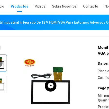
icio
Productos
Videos
Sobre Nosotros
Contacto
No
il Industrial Integrado De 12 V HDMI VGA Para Entornos Adversos C
Monito
VGA p
Datos 
Place o
Certifi
Pago y
Minim
Quanti
Precio