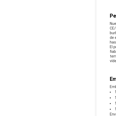
Pe
Nue
CE/
bur
de 
has
El 
fia
tem
víd
Em
Emb
Env