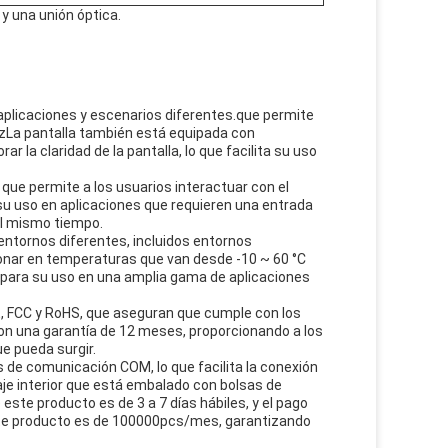
y una unión óptica.
e aplicaciones y escenarios diferentes.que permite
pizLa pantalla también está equipada con
r la claridad de la pantalla, lo que facilita su uso
, que permite a los usuarios interactuar con el
su uso en aplicaciones que requieren una entrada
al mismo tiempo.
 entornos diferentes, incluidos entornos
ionar en temperaturas que van desde -10 ~ 60 °C
o para su uso en una amplia gama de aplicaciones
 CE, FCC y RoHS, que aseguran que cumple con los
on una garantía de 12 meses, proporcionando a los
e pueda surgir.
s de comunicación COM, lo que facilita la conexión
aje interior que está embalado con bolsas de
este producto es de 3 a 7 días hábiles, y el pago
ste producto es de 100000pcs/mes, garantizando