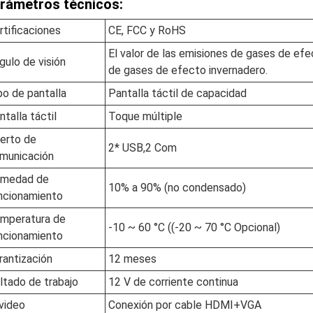
rámetros técnicos:
rtificaciones
CE, FCC y RoHS
El valor de las emisiones de gases de efe
gulo de visión
de gases de efecto invernadero.
po de pantalla
Pantalla táctil de capacidad
ntalla táctil
Toque múltiple
erto de
2* USB,2 Com
municación
medad de
10% a 90% (no condensado)
ncionamiento
mperatura de
-10 ~ 60 °C ((-20 ~ 70 °C Opcional)
ncionamiento
rantización
12 meses
ltado de trabajo
12 V de corriente continua
 video
Conexión por cable HDMI+VGA