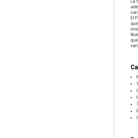
La 
ade
car
El 
que
inv
Nue
que
var
Ca