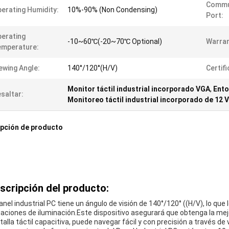
Commu
erating Humidity:
10%-90% (Non Condensing)
Port:
erating
-10~60℃(-20~70℃ Optional)
Warran
emperature:
ewing Angle:
140°/120°(H/V)
Certifi
Monitor táctil industrial incorporado VGA
,
Ento
saltar:
Monitoreo táctil industrial incorporado de 12 V
pción de producto
scripción del producto:
panel industrial PC tiene un ángulo de visión de 140°/120° ((H/V), lo qu
uaciones de iluminación.Este dispositivo asegurará que obtenga la mej
talla táctil capacitiva, puede navegar fácil y con precisión a través de