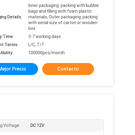
Inner packaging: packing with bubble
bags and filling with foam plastic
ing Details:
materials; Outer packaging: packing
with serial size of carton or wooden
box.
y Time:
3-7 working days
nt Terms:
L/C, T/T
Ability:
100000pcs/month
Mejor Precio
Contacto
g Voltage:
DC 12V