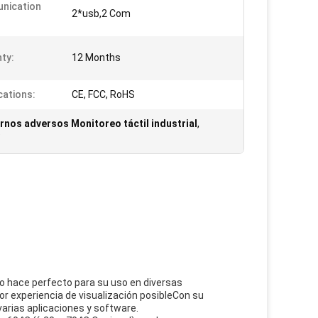
nication
2*usb,2 Com
ty:
12 Months
cations:
CE, FCC, RoHS
rnos adversos Monitoreo táctil industrial
,
e lo hace perfecto para su uso en diversas
or experiencia de visualización posibleCon su
 varias aplicaciones y software.