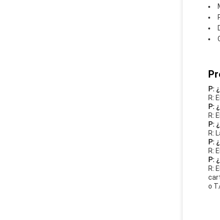
Pr
P: 
R: 
P: 
R: 
P: 
R: 
P: 
R: 
P: 
R: 
car
o T