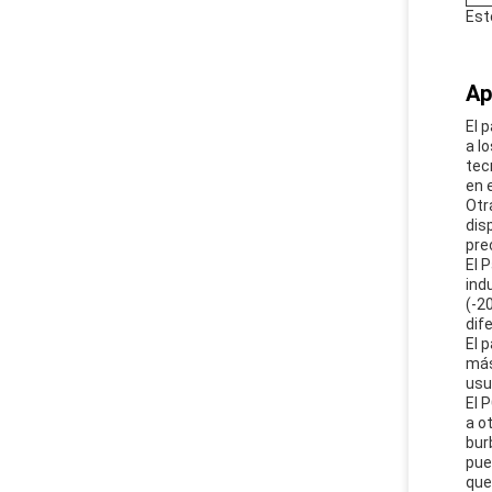
Est
Ap
El 
a l
tec
en 
Otr
dis
pre
El 
ind
(-2
dif
El 
más
usu
El 
a o
bur
pue
que