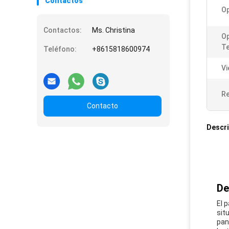
Contactos
Op
Contactos:
Ms. Christina
Op
T
Teléfono:
+8615818600974
Vi
Re
Contacto
Descri
De
El 
sit
pan