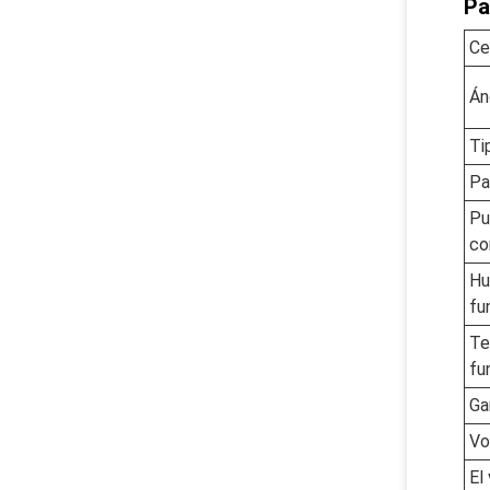
Pa
Ce
Án
Ti
Pa
Pu
co
Hu
fu
Te
fu
Ga
Vo
El