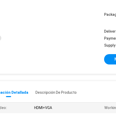
Packag
Deliver
Payme
Supply 
ación Detallada
Descripción De Producto
deo:
HDMI+VGA
Workin