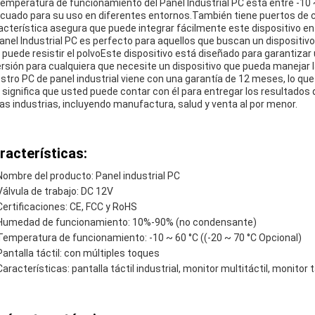
temperatura de funcionamiento del Panel Industrial PC está entre -10 ~ 
cuado para su uso en diferentes entornos.También tiene puertos de
acterística asegura que puede integrar fácilmente este dispositivo en 
Panel Industrial PC es perfecto para aquellos que buscan un dispositivo
 puede resistir el polvoEste dispositivo está diseñado para garantizar 
ersión para cualquiera que necesite un dispositivo que pueda manejar 
stro PC de panel industrial viene con una garantía de 12 meses, lo que
 significa que usted puede contar con él para entregar los resultados
ias industrias, incluyendo manufactura, salud y venta al por menor.
racterísticas:
Nombre del producto: Panel industrial PC
Válvula de trabajo: DC 12V
Certificaciones: CE, FCC y RoHS
Humedad de funcionamiento: 10%-90% (no condensante)
Temperatura de funcionamiento: -10 ~ 60 °C ((-20 ~ 70 °C Opcional)
Pantalla táctil: con múltiples toques
Características: pantalla táctil industrial, monitor multitáctil, monitor t